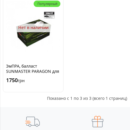
Популярный
Нет в наличии
ЭмПРА, балласт
SUNMASTER PARAGON для
ламп 600w soft
1750
грн
start,полуэлектронный
Показано с 1 по 3 из 3 (всего 1 страниц)