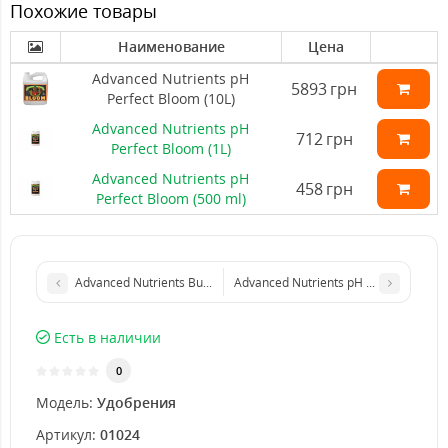
Похожие товары
Наименование
Цена
Advanced Nutrients pH
5893
грн
Perfect Bloom (10L)
Advanced Nutrients pH
712
грн
Perfect Bloom (1L)
Advanced Nutrients pH
458
грн
Perfect Bloom (500 ml)
Advanced Nutrients Bud Ignitor (4L)
Advanced Nutrients pH Perfect Bloom 
Есть в наличии
0
Модель:
Удобрения
Артикул:
01024