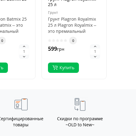
25 л
Plagron
50 л
Грунт
Кокосови
ron Batmix 25
Грунт Plagron Royalmix
Кокосов
atmix – это
25 л Plagron Royalmix –
Plagron
ональный
это премиальный
50 л Pla
ля
субстрат для
Premium
0
0
кого
органического в..
высокок
599
796
грн
грн
.
ть
Купить
Ку
Сертифицированные
Скидки по программе
товары
~OLD to New~