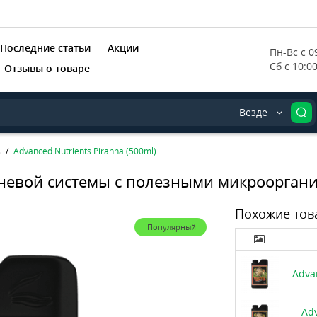
Последние статьи
Акции
Пн-Вс с 09
Сб с 10:0
Отзывы о товаре
Везде
s
Advanced Nutrients Piranha (500ml)
орневой системы с полезными микроорган
Похожие тов
Популярный
Advan
Adv