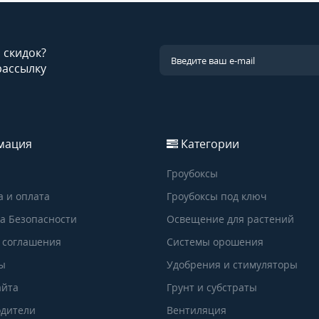
и скидок?
рассылку
мация
Категории
Гроубоксы
а и оплата
Гроубоксы под ключ
а Безопасности
Освещение для растений
 соглашения
Системы орошения
ы
Удобрения и стимуляторы
айта
Грунт и субстраты
дители
Вентиляция