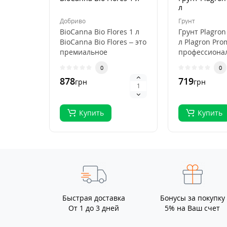
л
Добриво
Грунт
BioCanna Bio Flores 1 л
Грунт Plagron
BioCanna Bio Flores – это
л Plagron Pro
премиальное
профессиона
органическое
субстрат для
0
0
удобрение для ст..
выращивани
878
719
грн
грн
растений, ..
Купить
Купить
Быстрая доставка
Бонусы за покупку
От 1 до 3 дней
5% на Ваш счет