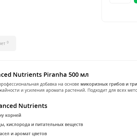
0
вет
ed Nutrients Piranha 500 мл
профессиональная добавка на основе
микоризных грибов и тр
жайности и усиления аромата растений. Подходит для всех ме
anced Nutrients
ну корней
ы, кислорода и питательных веществ
асел и аромат цветов