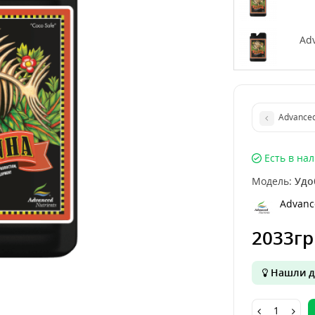
Adv
Advanced 
Есть в на
Модель:
Удо
Advanc
2033гр
Нашли д