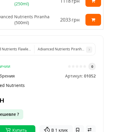
1118
грн
(250ml)
anced Nutrients Piranha
2033
грн
(500ml)
Nutrients Flawless Finish (4L)
Advanced Nutrients Piranha (250ml)
личии
0
брения
Артикул:
01052
ed Nutrients
н
ешевле ?
Купить
В 1 клик