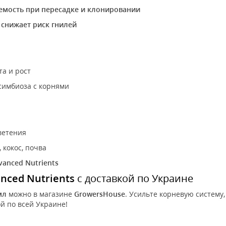
мость при пересадке и клонировании
и
снижает риск гнилей
а и рост
имбиоза с корнями
ветения
 кокос, почва
vanced Nutrients
anced Nutrients
с доставкой по Украине
мл
можно в магазине
GrowersHouse
. Усильте корневую систему
й по всей Украине!