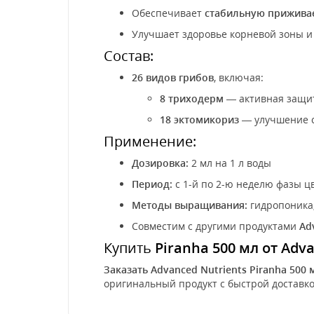
Обеспечивает
стабильную приживае
Улучшает здоровье корневой зоны 
Состав:
26 видов грибов
, включая:
8 триходерм
— активная защит
18 эктомикориз
— улучшение с
Применение:
Дозировка:
2 мл на 1 л воды
Период:
с 1-й по 2-ю неделю фазы ц
Методы выращивания:
гидропоника,
Совместим с другими продуктами
Ad
Купить
Piranha 500 мл от Adv
Заказать Advanced Nutrients Piranha 500 
оригинальный продукт с быстрой доставко