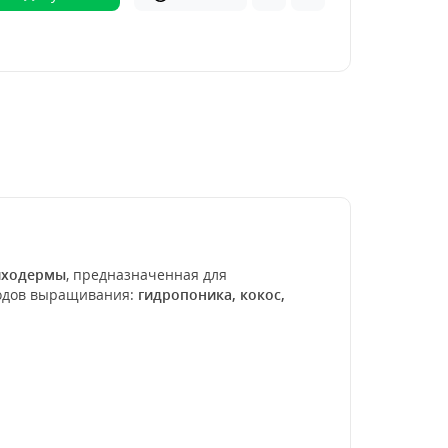
иходермы
, предназначенная для
тодов выращивания:
гидропоника, кокос,