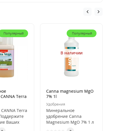
Популярный
Популярный
В наличии
ное
Canna magnesium MgO
Canna C
 CANNA Terra
7% 1l
Удобрения
Удобрен
 CANNA Terra
Минеральное
Насыще
: Поддержите
удобрение Canna
растите
ие Ваших
Magnesium MgO 7% 1 л
CANNA 
для стимуляции роста и
1л. Под