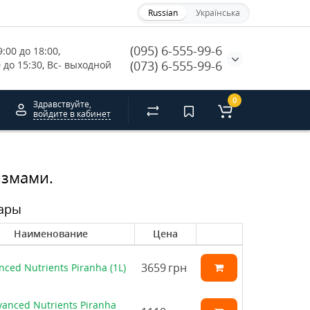
Russian
Українська
(095) 6-555-99-6
:00 до 18:00, 
(073) 6-555-99-6
0 до 15:30, Вс- выходной
0
Здравствуйте,
войдите в кабинет
измами.
ары
Наименование
Цена
3659
грн
ced Nutrients Piranha (1L)
anced Nutrients Piranha