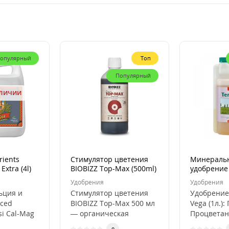
опулярный
Топ
Популярный
аличии
rients
Стимулятор цветения
Минераль
Extra (4l)
BIOBIZZ Top-Max (500ml)
удобрение
Vega (1L)
Удобрения
Удобрения
ьция и
Стимулятор цветения
Удобрение
ced
BIOBIZZ Top-Max 500 мл
Vega (1л.)
si Cal-Mag
— органическая
Процветан
nced
формула для обильных
Растений!