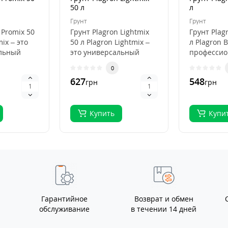
50 л
л
Грунт
Грунт
 Promix 50
Грунт Plagron Lightmix
Грунт Plag
mix – это
50 л Plagron Lightmix –
л Plagron B
льный
это универсальный
професси
субстрат для рассады и
субстрат д
0
я
выращивания..
органичес
627
548
грн
грн
выращива.
Купить
Купи
Гарантийное
Возврат и обмен
обслуживание
в течении 14 дней