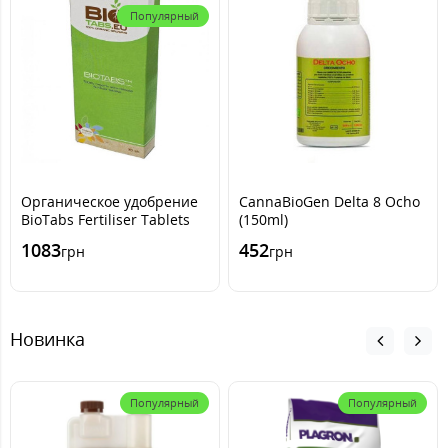
Популярный
Органическое удобрение
CannaBioGen Delta 8 Ocho
BioTabs Fertiliser Tablets
(150ml)
(10шт.)
1083
452
грн
грн
Новинка
Популярный
Популярный