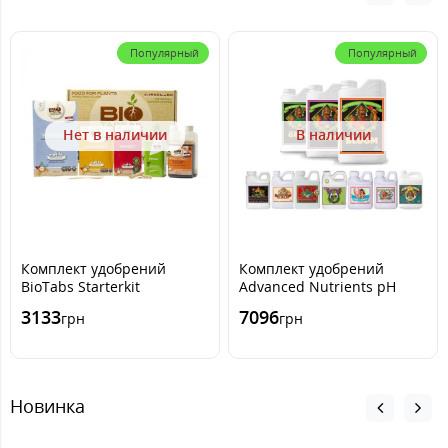
Популярный
Популярный
Нет в наличии
В наличии
Комплект удобрений
Комплект удобрений
BioTabs Starterkit
Advanced Nutrients pH
Perfect Classic M
3133
7096
грн
грн
Новинка