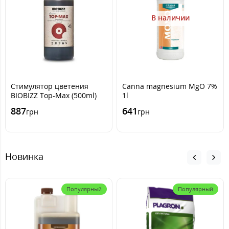
В наличии
Стимулятор цветения
Canna magnesium MgO 7%
BIOBIZZ Top-Max (500ml)
1l
887
641
грн
грн
Новинка
Популярный
Популярный