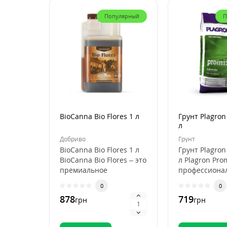
Популярный
П
BioCanna Bio Flores 1 л
Грунт Plagron
л
Добриво
Грунт
BioCanna Bio Flores 1 л
Грунт Plagron
BioCanna Bio Flores – это
л Plagron Pro
премиальное
профессиона
органическое
субстрат для
0
0
удобрение для ст..
выращивани
878
719
грн
грн
растений, ..