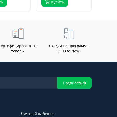
ть
Купить
Ку
Сертифицированные
Скидки по программе
товары
~OLD to New~
Подписаться
Личный кабинет