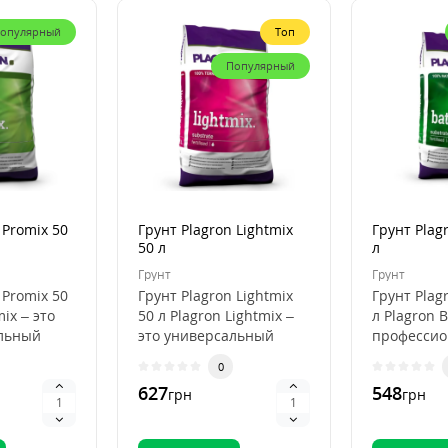
опулярный
Топ
Популярный
 Promix 50
Грунт Plagron Lightmix
Грунт Plag
50 л
л
Грунт
Грунт
 Promix 50
Грунт Plagron Lightmix
Грунт Plag
mix – это
50 л Plagron Lightmix –
л Plagron B
льный
это универсальный
професси
субстрат для рассады и
субстрат д
0
я
выращивания..
органичес
627
548
грн
грн
выращива.