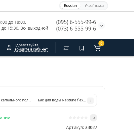
Russian
Українська
(095) 6-555-99-6
:00 до 18:00, 
(073) 6-555-99-6
0 до 15:30, Вс- выходной
0
Здравствуйте,
войдите в кабинет
 капельного полива Mars Hydro на 8 растений
Бак для воды Neptune flexible tank (Бак для воды Neptun
личии
0
Артикул:
a3027