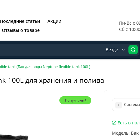
Последние статьи
Акции
Пн-Вс с 09
Сб с 10:0
Отзывы о товаре
Везде
ible tank (Бак для воды Neptune flexible tank 100L)
ank 100L для хранения и полива
Популярный
Система
Есть в на
Модель:
Бак