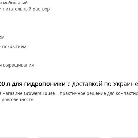
 и мобильный
 и питательный раствор
см
D-покрытием
емы выращивания
00 л для гидропоники
с доставкой по Украин
в магазине
GrowersHouse
– практичное решение для компактно
и долговечность.