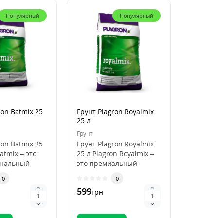
Популярный
Популярный
ron Batmix 25
Грунт Plagron Royalmix
Кокосов
25 л
Plagron
50 л
Грунт
Кокосови
ron Batmix 25
Грунт Plagron Royalmix
Кокосов
atmix – это
25 л Plagron Royalmix –
Plagron
ональный
это премиальный
50 л Pla
ля
субстрат для
Premium
0
0
кого
органического в..
высокок
599
796
грн
грн
.