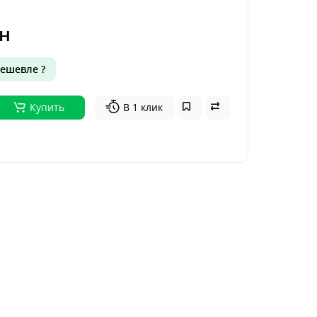
н
ешевле ?
Купить
В 1 клик