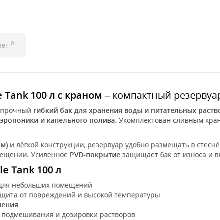
0
вет
e Tank 100 л с краном
– компактный резервуар
и прочный
гибкий бак для хранения воды и питательных раств
аэропоники и капельного полива
. Укомплектован сливным кран
м)
и лёгкой конструкции, резервуар удобно размещать в стеснён
мещении. Усиленное
PVD-покрытие
защищает бак от износа и в
le Tank 100 л
для небольших помещений
щита от повреждений и высокой температуры
шения
 подмешивания и дозировки растворов