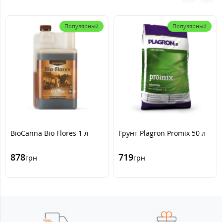
Популярный
Популярный
BioCanna Bio Flores 1 л
Грунт Plagron Promix 50 л
878
719
грн
грн