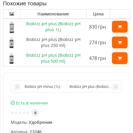
Похожие товары
Наименование
Цена
Biobizz pH plus (Biobizz pH
830
грн
plus 1L)
Biobizz pH plus (Biobizz pH
274
грн
plus 250 ml)
Biobizz pH plus (Biobizz pH
478
грн
plus 500 ml)
Biobizz pH minus (1L)
Biobizz pH plus (Biobizz pH plus 500 m
Есть в наличии
0
Модель:
Удобрения
Артикул:
13746