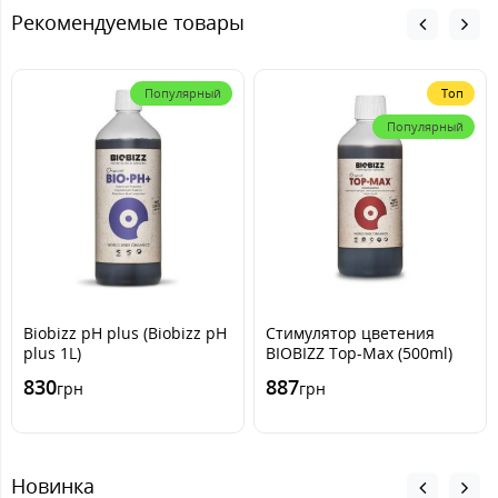
Рекомендуемые товары
Популярный
Топ
Популярный
Biobizz pH plus (Biobizz pH
Стимулятор цветения
plus 1L)
BIOBIZZ Top-Max (500ml)
830
887
грн
грн
Новинка