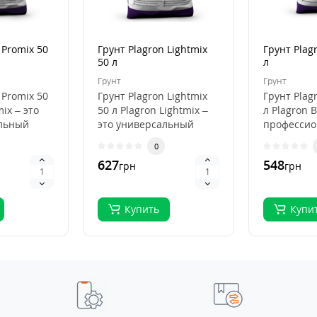
 Promix 50
Грунт Plagron Lightmix
Грунт Plag
50 л
л
Грунт
Грунт
 Promix 50
Грунт Plagron Lightmix
Грунт Plag
mix – это
50 л Plagron Lightmix –
л Plagron B
льный
это универсальный
професси
субстрат для рассады и
субстрат д
0
я
выращивания..
органичес
627
548
грн
грн
выращива.
Купить
Купи