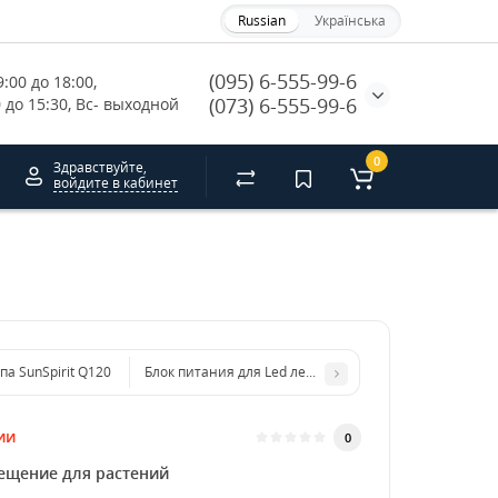
Russian
Українська
(095) 6-555-99-6
:00 до 18:00, 
(073) 6-555-99-6
0 до 15:30, Вс- выходной
0
Здравствуйте,
войдите в кабинет
па SunSpirit Q120
Блок питания для Led ленты SunLight 12v 60w 5A
ии
0
ещение для растений