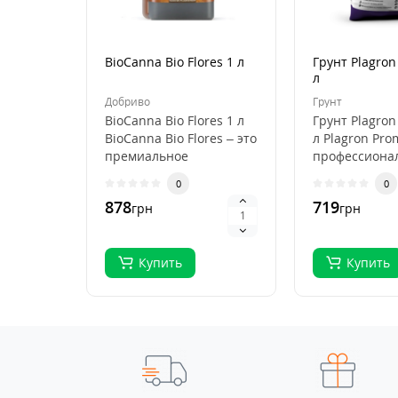
BioCanna Bio Flores 1 л
Грунт Plagron
л
Добриво
Грунт
BioCanna Bio Flores 1 л
Грунт Plagron
BioCanna Bio Flores – это
л Plagron Pro
премиальное
профессиона
органическое
субстрат для
0
0
удобрение для ст..
выращивани
878
719
грн
грн
растений, ..
Купить
Купить