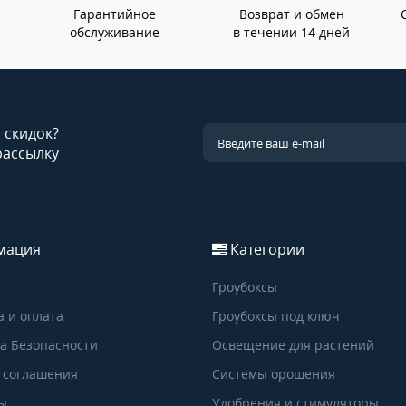
Гарантийное
Возврат и обмен
обслуживание
в течении 14 дней
и скидок?
рассылку
мация
Категории
Гроубоксы
а и оплата
Гроубоксы под ключ
а Безопасности
Освещение для растений
 соглашения
Системы орошения
ы
Удобрения и стимуляторы