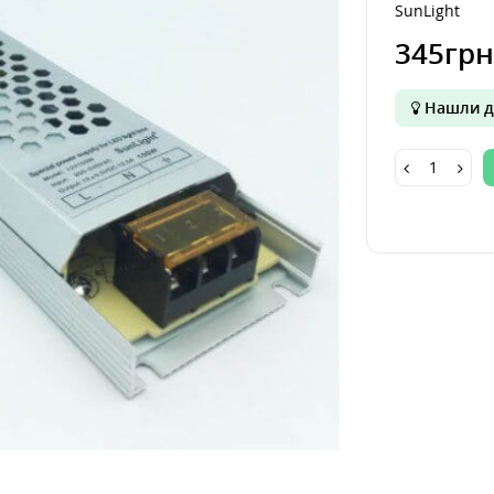
SunLight
345грн
Нашли д