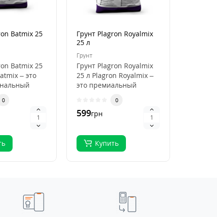
ron Batmix 25
Грунт Plagron Royalmix
Кокосов
25 л
Plagron
50 л
Грунт
Кокосови
ron Batmix 25
Грунт Plagron Royalmix
Кокосов
atmix – это
25 л Plagron Royalmix –
Plagron
ональный
это премиальный
50 л Pla
ля
субстрат для
Premium
0
0
кого
органического в..
высокок
599
796
грн
грн
.
ть
Купить
Ку