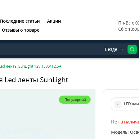
Последние статьи
Акции
Пн-Вс с 09
Сб с 10:0
Отзывы о товаре
Везде
ed ленты SunLight 12v 150w 12.5A
я Led ленты SunLight
Популярный
LED лам
Нет в налич
Модель:
Осв