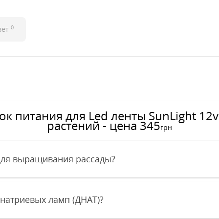
0
вет
к питания для Led ленты SunLight 12
растений - цена 345
грн
для выращивания рассады?
 натриевых ламп (ДНАТ)?