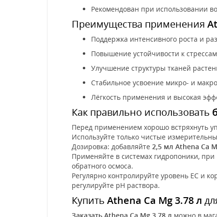
Рекомендован при использовании во
Преимущества применения
A
Поддержка интенсивного роста и ра
Повышение устойчивости к стрессам
Улучшение структуры тканей расте
Стабильное усвоение микро- и макр
Лёгкость применения и высокая эфф
Как правильно использовать
Перед применением хорошо встряхнуть уп
Используйте только чистые измерительны
Дозировка: добавляйте
2,5 мл Athena Ca 
Применяйте в системах гидропоники, при
обратного осмоса.
Регулярно контролируйте уровень EC и ко
регулируйте pH раствора.
Купить
Athena Ca Mg 3.78 л
дл
Заказать Athena Ca Mg 3.78 л
можно в маг