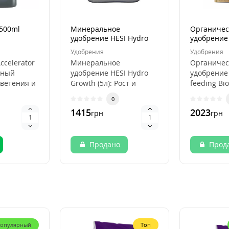
500ml
Минеральное
Органичес
удобрение HESI Hydro
удобрение
Growth (5L)
feeding Bi
Удобрения
Удобрения
ccelerator
Минеральное
Органичес
щный
удобрение HESI Hydro
удобрение
ветения и
Growth (5л): Рост и
feeding Bio
я для
Процветание в
Максимал
0
ире ..
Гидропонных Системах
урожайное
1415
2023
грн
грн
Минеральн..
Powder fee
Продано
Прод
опулярный
Топ