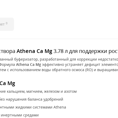
0
вет
створа
Athena Ca Mg
3.78 л для поддержки ро
анный буферизатор, разработанный для коррекции недостатков 
 Формула
Athena Ca Mg
эффективно устраняет дефицит элементо
тем с использованием воды обратного осмоса (RO) и выращивани
 Ca Mg
ие кальцием, магнием, железом и азотом
без нарушения баланса удобрений
ентными жидкими системами Athena
с инертными средами