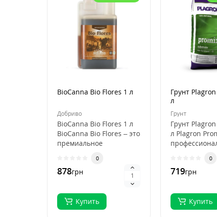
BioCanna Bio Flores 1 л
Грунт Plagron
л
Добриво
Грунт
BioCanna Bio Flores 1 л
Грунт Plagron
BioCanna Bio Flores – это
л Plagron Pro
премиальное
профессиона
органическое
субстрат для
0
0
удобрение для ст..
выращивани
878
719
грн
грн
растений, ..
Купить
Купить