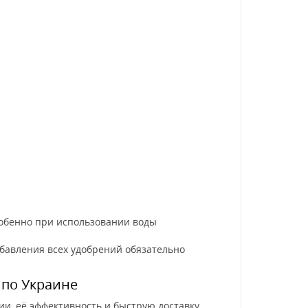
собенно при использовании воды
обавления всех удобрений обязательно
 по Украине
и, её эффективность и быструю доставку