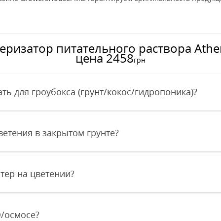
ризатор питательного раствора Athena
цена 2458
грн
ть для гроубокса (грунт/кокос/гидропоника)?
ветения в закрытом грунте?
стер на цветении?
O/осмосе?