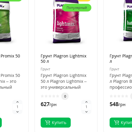
Популярный
 Promix 50
Грунт Plagron Lightmix
Грунт Plag
50 л
л
Грунт
Грунт
 Promix 50
Грунт Plagron Lightmix
Грунт Plag
mix – это
50 л Plagron Lightmix –
л Plagron B
льный
это универсальный
професси
субстрат для рассады и
субстрат д
0
я
выращивания..
органичес
627
548
грн
грн
выращива.
Купить
Купи