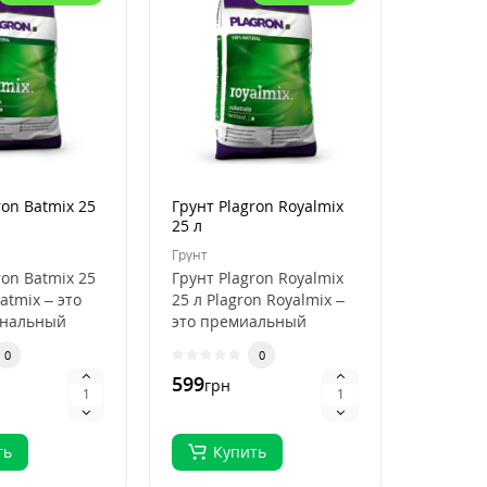
ron Batmix 25
Грунт Plagron Royalmix
Кокосов
25 л
Plagron
50 л
Грунт
Кокосови
ron Batmix 25
Грунт Plagron Royalmix
Кокосов
atmix – это
25 л Plagron Royalmix –
Plagron
ональный
это премиальный
50 л Pla
ля
субстрат для
Premium
0
0
кого
органического в..
высокок
599
796
грн
грн
.
ть
Купить
Ку