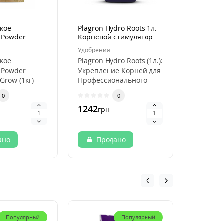
кое
Plagron Hydro Roots 1л.
Буфери
 Powder
Корневой стимулятор
питател
oGrow (1kg)
Athena 
Удобрения
Удобрен
стабиль
кое
Plagron Hydro Roots (1л.):
Буфери
 Powder
Укрепление Корней для
питател
Grow (1кг)
Профессионального
Athena 
ьное
Роста Ваших Растений
стабиль
0
0
 качество с
Характери..
Буфери
1242
1186
грн
гр
d..
питател
ано
Продано
Ку
Популярный
Популярный