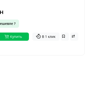
н
ешевле ?
Купить
В 1 клик