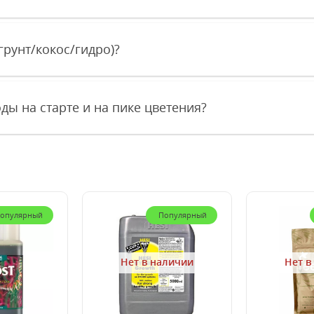
грунт/кокос/гидро)?
ды на старте и на пике цветения?
опулярный
Популярный
Нет в наличии
Нет в