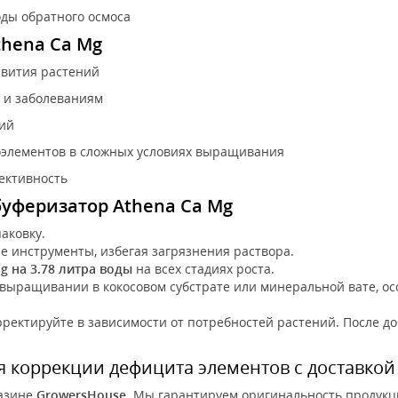
ды обратного осмоса
thena Ca Mg
звития растений
 и заболеваниям
ний
оэлементов в сложных условиях выращивания
ективность
буферизатор Athena Ca Mg
аковку.
е инструменты, избегая загрязнения раствора.
Mg на 3.78 литра воды
на всех стадиях роста.
 выращивании в кокосовом субстрате или минеральной вате, о
рректируйте в зависимости от потребностей растений. После д
я коррекции дефицита элементов с доставкой
азине
GrowersHouse
. Мы гарантируем оригинальность продукци