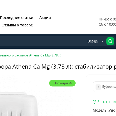
Последние статьи
Акции
Пн-Вс с 09
Сб с 10:0
Отзывы о товаре
Везде
ельного раствора Athena Ca Mg (3.78 л)
ра Athena Ca Mg (3.78 л): стабилизатор 
Популярный
Буфериза
Есть в на
Модель:
Удо