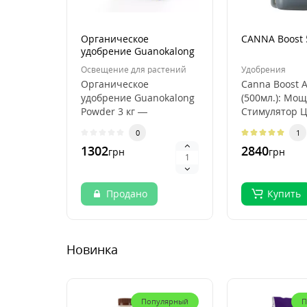
Органическое
CANNA Boost 
удобрение Guanokalong
Powder (3kg)
Освещение для растений
Удобрения
Органическое
Canna Boost A
удобрение Guanokalong
(500мл.): Мо
Powder 3 кг —
Стимулятор Ц
натуральное гуано для
Плодоношени
0
1
усиленного роста и
Растений. В м
1302
2840
грн
грн
цвет..
Продано
Купить
Новинка
Популярный
П