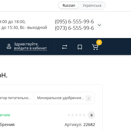
Russian
Українська
(095) 6-555-99-6
:00 до 18:00, 
(073) 6-555-99-6
0 до 15:30, Вс- выходной
0
Здравствуйте,
войдите в кабинет
pH.
тор питательного раствора Athena Ca Mg (940 мл)
Минеральное удобрение Athena Pro Bloom 2.26 кг
личии
0
брения
Артикул:
22682