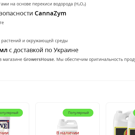
тами на основе перекиси водорода (H₂O₂)
езопасности
CannaZym
те
ы растений и окружающей среды
 мл
с доставкой по Украине
в магазине
GrowersHouse
. Мы обеспечим оригинальность прод
опулярный
Популярный
ичии
В наличии