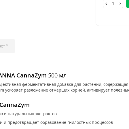
0
вет
ANNA CannaZym
500 мл
фективная ферментативная добавка для растений, содержащая
ym
ускоряет разложение отмерших корней, активирует полезн
CannaZym
в и натуральных экстрактов
й и предотвращает образование гнилостных процессов