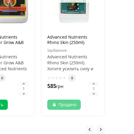
utrients
Advanced Nutrients
Органи
ur Grow A&B
Rhino Skin (250ml)
удобрен
Bloom (1
Удобрения
Удобрен
utrients
Advanced Nutrients
Повыше
ur Grow A&B
Rhino Skin (250ml)
цветен
nced Nutrients
Хотите усилить силу и
Bio Bloo
r Grow A&..
жизнеспособность
Био-Блум
0
0
ваших растений? Не и..
отлично
585
692
грн
грн
ть
Продано
Ку