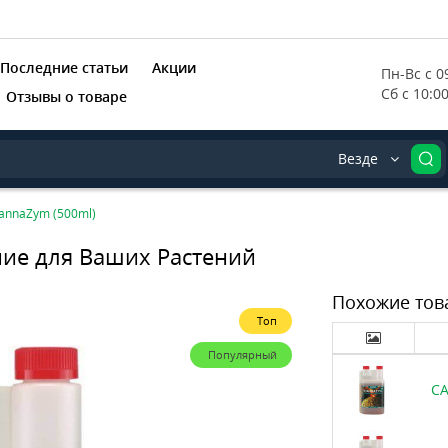
Последние статьи
Акции
Пн-Вс с 09
Сб с 10:0
Отзывы о товаре
Везде
nnaZym (500ml)
ие для Ваших Растений
Похожие тов
Топ
Популярный
CA