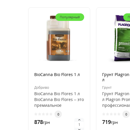
Популярный
П
BioCanna Bio Flores 1 л
Грунт Plagron
л
Добриво
Грунт
BioCanna Bio Flores 1 л
Грунт Plagron
BioCanna Bio Flores – это
л Plagron Pro
премиальное
профессиона
органическое
субстрат для
0
0
удобрение для ст..
выращивани
878
719
грн
грн
растений, ..