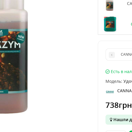
CA
CANNA
Есть в на
Модель:
Удо
CANNA
738грн
Нашли д