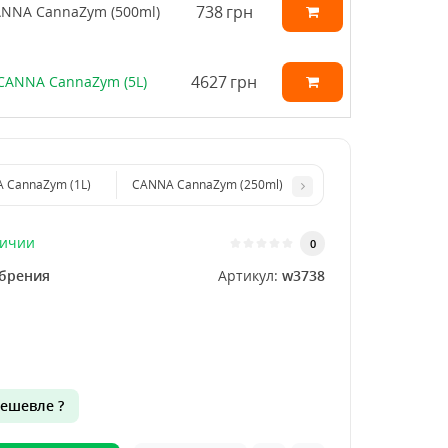
738
грн
NNA CannaZym (500ml)
4627
грн
CANNA CannaZym (5L)
 CannaZym (1L)
CANNA CannaZym (250ml)
личии
0
брения
Артикул:
w3738
ешевле ?