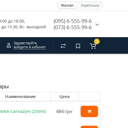
Russian
Українська
(095) 6-555-99-6
:00 до 18:00, 
(073) 6-555-99-6
0 до 15:30, Вс- выходной
0
Здравствуйте,
войдите в кабинет
ары
Наименование
Цена
484
грн
NNA CannaZym (250ml)