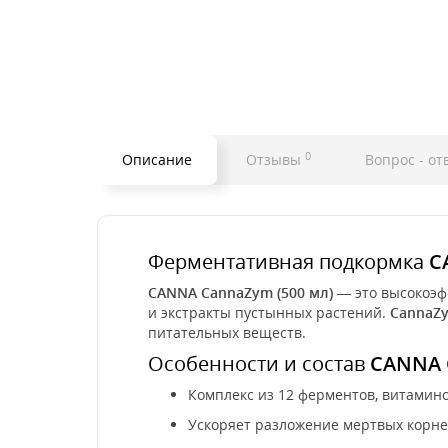
0
Описание
Отзывы
Вопрос - от
Ферментативная подкормка
C
CANNA CannaZym (500 мл)
— это высокоэф
и экстракты пустынных растений.
CannaZ
питательных веществ.
Особенности и состав
CANNA 
Комплекс из 12 ферментов, витамино
Ускоряет разложение мертвых корне