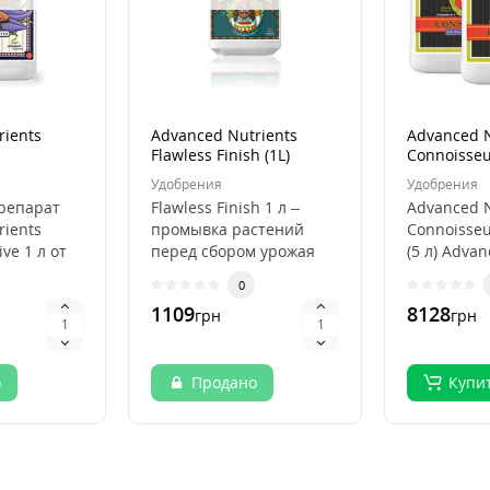
rients
Advanced Nutrients
Advanced N
Flawless Finish (1L)
Connoisse
(4L)
Удобрения
Удобрения
репарат
Flawless Finish 1 л –
Advanced N
rients
промывка растений
Connoisse
ive 1 л от
перед сбором урожая
(5 л) Adva
rients —
Advanced Nutrients
Connoisseu
0
Flawless Fin..
1109
8128
грн
грн
о
Продано
Купи