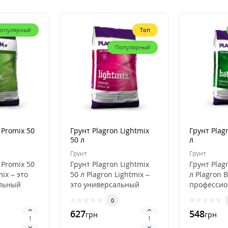
опулярный
Топ
Популярный
 Promix 50
Грунт Plagron Lightmix
Грунт Plag
50 л
л
Грунт
Грунт
 Promix 50
Грунт Plagron Lightmix
Грунт Plag
mix – это
50 л Plagron Lightmix –
л Plagron B
льный
это универсальный
професси
субстрат для рассады и
субстрат д
0
я
выращивания..
органичес
627
548
грн
грн
выращива.