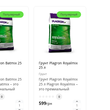
Популярный
Популярный
ron Batmix 25
Грунт Plagron Royalmix
Кокосов
25 л
Plagron
50 л
Грунт
Кокосови
ron Batmix 25
Грунт Plagron Royalmix
Кокосов
atmix – это
25 л Plagron Royalmix –
Plagron
ональный
это премиальный
50 л Pla
ля
субстрат для
Premium
0
0
кого
органического в..
высокок
599
796
грн
грн
.