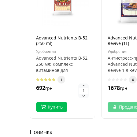
Advanced Nutrients B-52
Advanced Nut
(250 ml)
Revive (1L)
Удобрения
Удобрения
Advanced Nutrients B-52,
Антистресс-п
250 мл: Комплекс
Advanced Nut
витаминов для
Revive 1 л Rev
максимального роста и
Advanced Nut
1
0
урожайности Advance..
это пр..
692
1678
грн
грн
Купить
Продан
Новинка