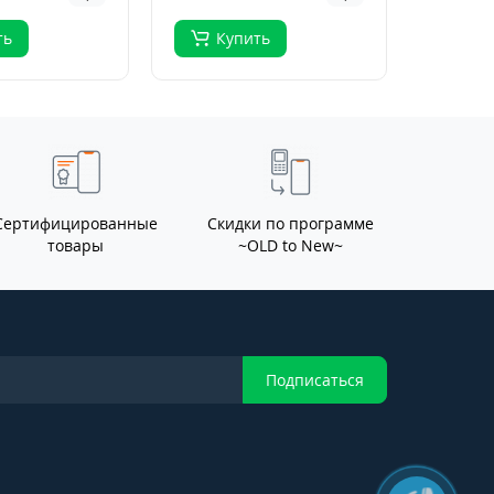
ть
Купить
Ку
Сертифицированные
Скидки по программе
товары
~OLD to New~
Подписаться