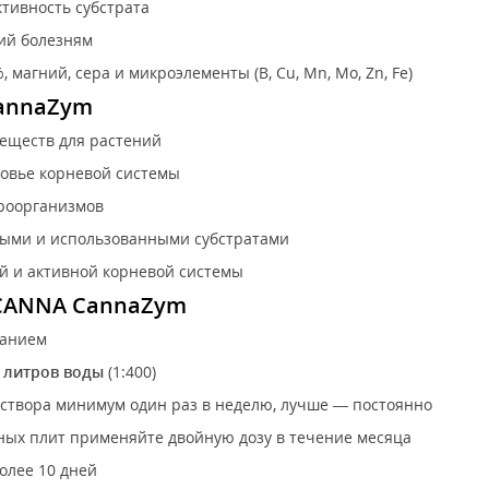
тивность субстрата
ий болезням
,8%, магний, сера и микроэлементы (B, Cu, Mn, Mo, Zn, Fe)
annaZym
веществ для растений
ровье корневой системы
роорганизмов
выми и использованными субстратами
й и активной корневой системы
CANNA CannaZym
ванием
0 литров воды
(1:400)
аствора минимум один раз в неделю, лучше — постоянно
ных плит применяйте двойную дозу в течение месяца
олее 10 дней