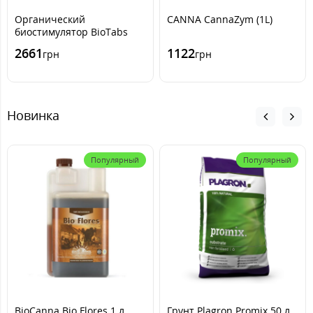
Органический
CANNA CannaZym (1L)
биостимулятор BioTabs
Boom Boom Spray (250ml)
2661
1122
грн
грн
Новинка
Популярный
Популярный
BioCanna Bio Flores 1 л
Грунт Plagron Promix 50 л