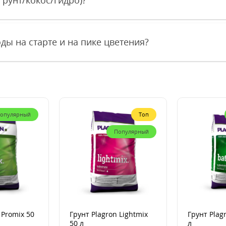
ды на старте и на пике цветения?
опулярный
Топ
Популярный
 Promix 50
Грунт Plagron Lightmix
Грунт Plag
50 л
л