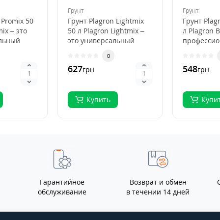
Грунт
Грунт
 Promix 50
Грунт Plagron Lightmix
Грунт Plag
mix – это
50 л Plagron Lightmix –
л Plagron B
льный
это универсальный
професси
субстрат для рассады и
субстрат д
0
я
выращивания..
органичес
627
548
грн
грн
выращива.
Купить
Купи
Гарантийное
Возврат и обмен
обслуживание
в течении 14 дней