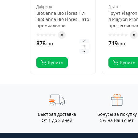
Добриво
Грунт
BioCanna Bio Flores 1 л
Грунт Plagron
BioCanna Bio Flores – это
л Plagron Pro
премиальное
профессиона
органическое
субстрат для
0
0
удобрение для ст..
выращивани
878
719
грн
грн
растений, ..
Купить
Купить
Быстрая доставка
Бонусы за покупку
От 1 до 3 дней
5% на Ваш счет