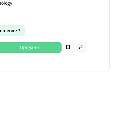
nology
ешевле ?
Продано