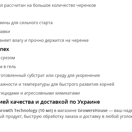
л рассчитан на большое количество черенков
ины для сильного старта
бавки
раняет влагу и прочно держится на черенке
onex
 срезом
м в гель
готовленный субстрат или среду для укоренения
ажности и температуры для быстрого развития корней
нгицидами и агрессивными химикатами
тией качества и доставкой по Украине
rowth Technology (10 мл)
в магазине
GrowersHouse
— ваш наде
 продукт, быструю обработку заказа и доставку в любой уголо