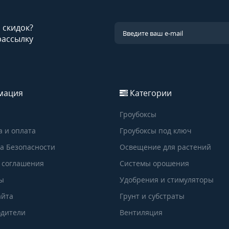
и скидок?
рассылку
мация
Категории
Гроубоксы
а и оплата
Гроубоксы под ключ
а Безопасности
Освещение для растений
 соглашения
Системы орошения
ы
Удобрения и стимуляторы
айта
Грунт и субстраты
дители
Вентиляция