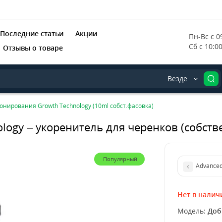
Последние статьи
Акции
Пн-Вс с 09
Сб с 10:0
Отзывы о товаре
Везде
лонирования Growth Technology (10ml собст.фасовка)
ology – укоренитель для черенков (собств
Популярный
Advanced 
Нет в налич
Модель:
Доб