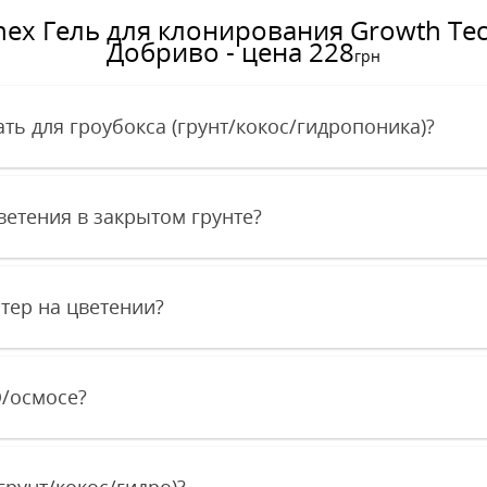
ex Гель для клонирования Growth Tech
Добриво - цена 228
грн
ть для гроубокса (грунт/кокос/гидропоника)?
ветения в закрытом грунте?
стер на цветении?
O/осмосе?
грунт/кокос/гидро)?