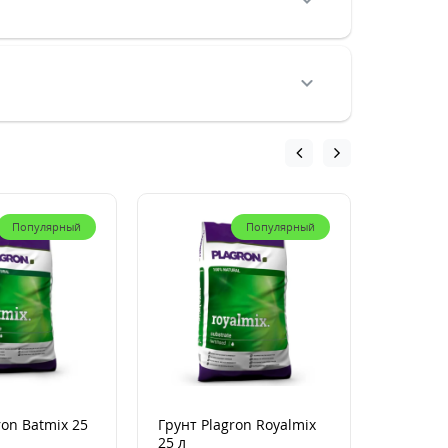
Популярный
Популярный
ron Batmix 25
Грунт Plagron Royalmix
Кокосов
25 л
Plagron