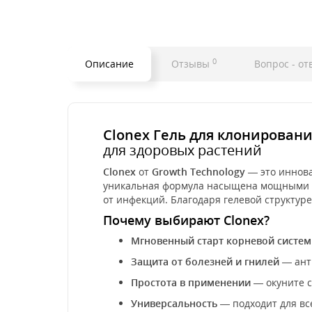
0
Описание
Отзывы
Вопрос - от
Clonex Гель для клонирования
для здоровых растений
Clonex
от
Growth Technology
— это инно
уникальная формула насыщена мощными го
от инфекций. Благодаря гелевой структур
Почему выбирают Clonex?
Мгновенный старт корневой систе
Защита от болезней и гнилей
— ант
Простота в применении
— окуните с
Универсальность
— подходит для вс