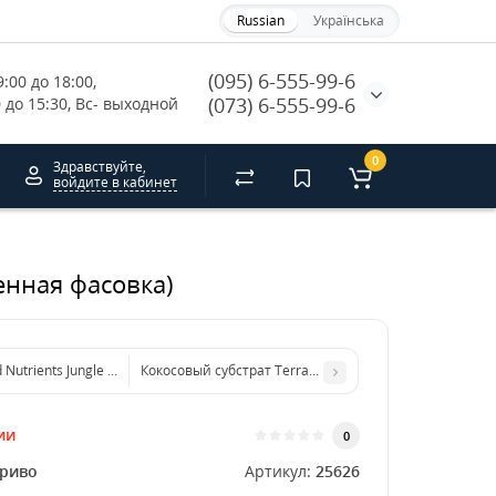
Russian
Українська
(095) 6-555-99-6
:00 до 18:00, 
(073) 6-555-99-6
0 до 15:30, Вс- выходной
0
Здравствуйте,
войдите в кабинет
енная фасовка)
Nutrients Jungle Juice Grow (500ml)
Кокосовый субстрат Terra Aquatica Coco Fiber Perlite (1
ии
0
риво
Артикул:
25626