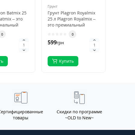
50 л
Грунт
Кокосови
ron Batmix 25
Грунт Plagron Royalmix
Кокосов
atmix – это
25 л Plagron Royalmix –
Plagron
ональный
это премиальный
50 л Pla
ля
субстрат для
Premium
0
0
кого
органического в..
высокок
599
796
грн
грн
.
ть
Купить
Ку
Сертифицированные
Скидки по программе
товары
~OLD to New~