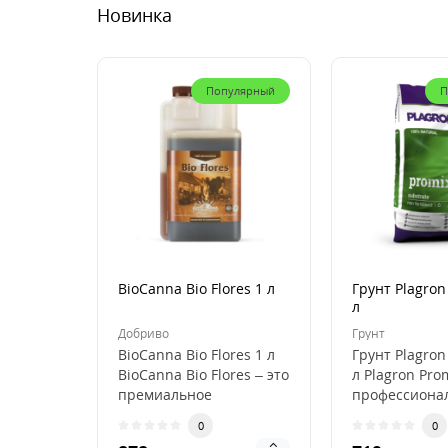
Новинка
Популярный
П
BioCanna Bio Flores 1 л
Грунт Plagron
л
Добриво
Грунт
BioCanna Bio Flores 1 л
Грунт Plagron
BioCanna Bio Flores – это
л Plagron Pro
премиальное
профессиона
органическое
субстрат для
0
0
удобрение для ст..
выращивани