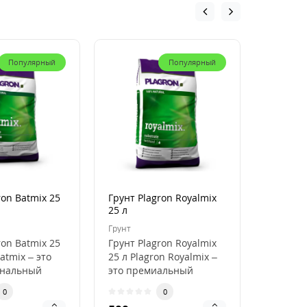
Популярный
Популярный
ron Batmix 25
Грунт Plagron Royalmix
Кокосов
25 л
Plagron
50 л
Грунт
Кокосови
ron Batmix 25
Грунт Plagron Royalmix
Кокосов
atmix – это
25 л Plagron Royalmix –
Plagron
ональный
это премиальный
50 л Pla
ля
субстрат для
Premium
0
0
кого
органического в..
высокок