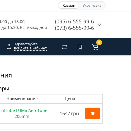
Russian
Українська
(095) 6-555-99-6
:00 до 18:00, 
(073) 6-555-99-6
0 до 15:30, Вс- выходной
0
Здравствуйте,
войдите в кабинет
ания
ары
Наименование
Цена
oolTube LUMii AeroTube
1647
грн
200mm