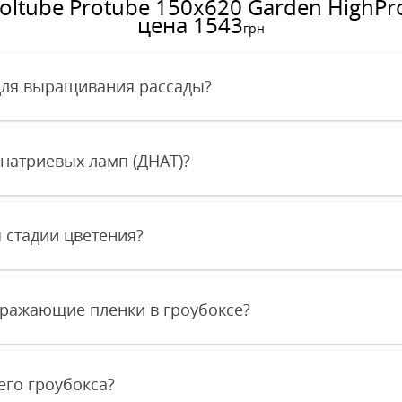
ltube Protube 150x620 Garden HighPr
цена 1543
грн
для выращивания рассады?
 натриевых ламп (ДНАТ)?
я стадии цветения?
тражающие пленки в гроубоксе?
го гроубокса?