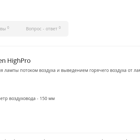
0
0
ывы
Вопрос - ответ
en HighPro
ия лампы потоком воздуха и выведением горячего воздуха от л
етр воздуховода - 150 мм