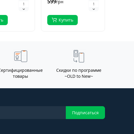
599
796
грн
грн
.
ть
Купить
Ку
Сертифицированные
Скидки по программе
товары
~OLD to New~
Подписаться