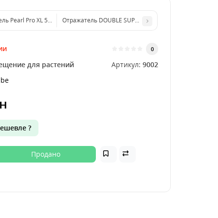
Отражатель DOUBLE SUPER-COOL 150mm (2LAMPS) с
Отражатель Pearl Pro XL 55Х60 cm Garden HighPro
ии
0
ещение для растений
Артикул:
9002
ube
н
ешевле ?
Продано