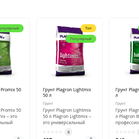
опулярный
Топ
Популярный
 Promix 50
Грунт Plagron Lightmix
Грунт Plag
50 л
л
Грунт
Грунт
 Promix 50
Грунт Plagron Lightmix
Грунт Plag
mix – это
50 л Plagron Lightmix –
л Plagron B
льный
это универсальный
професси
субстрат для рассады и
субстрат д
0
я
выращивания..
органичес