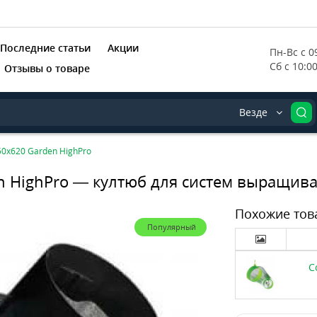
Последние статьи
Акции
Пн-Вс с 09
Сб с 10:0
Отзывы о товаре
Везде
50x620 Garden HighPro
en HighPro — култюб для систем выращив
Похожие тов
Популярный
C