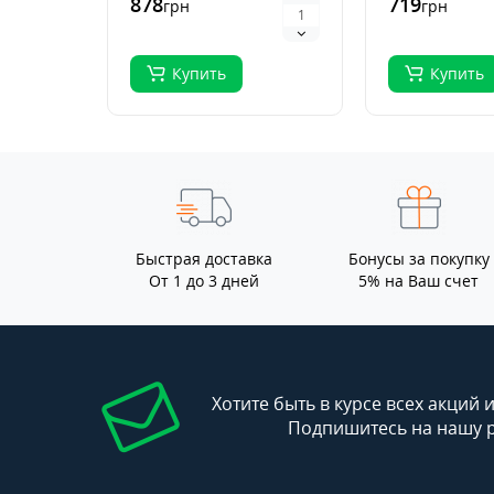
878
719
грн
грн
растений, ..
Купить
Купить
Быстрая доставка
Бонусы за покупку
От 1 до 3 дней
5% на Ваш счет
Хотите быть в курсе всех акций 
Подпишитесь на нашу 