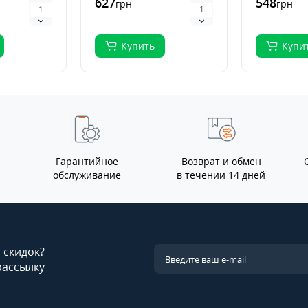
627
548
грн
грн
выращива.
Купить
Купи
Гарантийное
Возврат и обмен
обслуживание
в течении 14 дней
и скидок?
рассылку