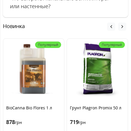
или настенные?
Новинка
Популярный
Популярный
BioCanna Bio Flores 1 л
Грунт Plagron Promix 50 л
878
719
грн
грн