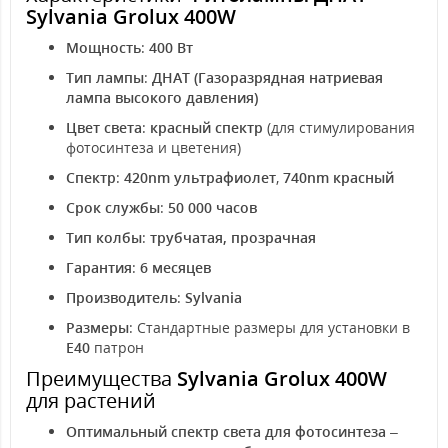
Sylvania Grolux 400W
Мощность
:
400 Вт
Тип лампы
:
ДНАТ (Газоразрядная натриевая
лампа высокого давления)
Цвет света
:
красный спектр
(для стимулирования
фотосинтеза и цветения)
Спектр
:
420nm ультрафиолет
,
740nm красный
Срок службы
:
50 000 часов
Тип колбы
:
трубчатая, прозрачная
Гарантия
:
6 месяцев
Производитель
:
Sylvania
Размеры
: Стандартные размеры для установки в
E40
патрон
Преимущества
Sylvania Grolux 400W
для растений
Оптимальный спектр света для фотосинтеза
–