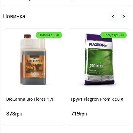
Новинка
Популярный
Популярный
BioCanna Bio Flores 1 л
Грунт Plagron Promix 50 л
878
719
грн
грн