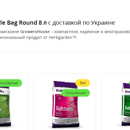
e Bag Round 8 л
с доставкой по Украине
-магазине
GrowersHouse
– компактное, надёжное и многоразов
ригинальный продукт от Herbgarden™.
опулярный
Топ
Популярный