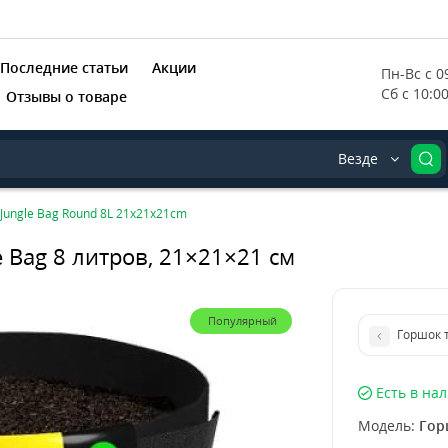
Последние статьи
Акции
Пн-Вс с 09
Сб с 10:0
Отзывы о товаре
Везде
Jungle Bag Round 8L 21x21x21cm
 Bag 8 литров, 21×21×21 см
Популярный
Горшок 
Есть в на
Модель:
Гор