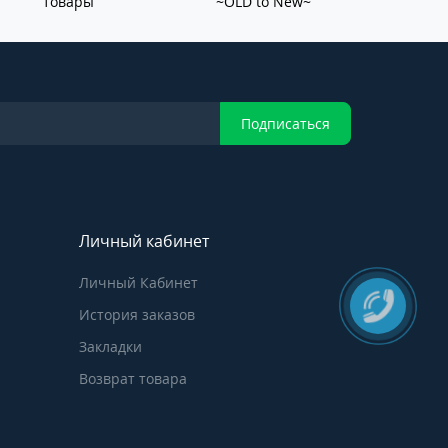
товары
~OLD to New~
Подписаться
Личный кабинет
Личный Кабинет
История заказов
Закладки
Возврат товара