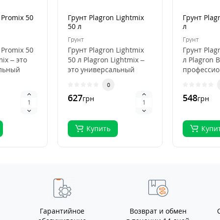
 Promix 50
Грунт Plagron Lightmix
Грунт Plag
50 л
л
Грунт
Грунт
 Promix 50
Грунт Plagron Lightmix
Грунт Plag
mix – это
50 л Plagron Lightmix –
л Plagron B
льный
это универсальный
професси
субстрат для рассады и
субстрат д
0
я
выращивания..
органичес
627
548
грн
грн
выращива.
Купить
Купи
Гарантийное
Возврат и обмен