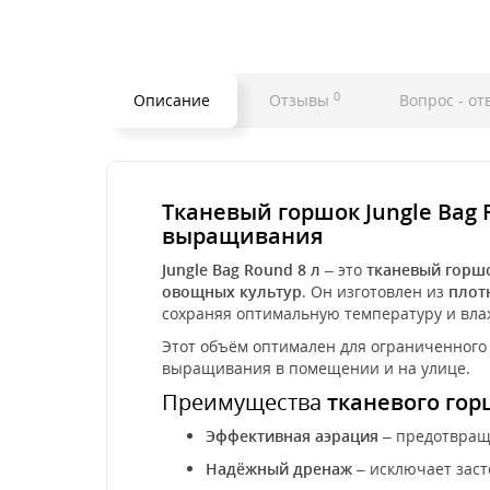
0
Описание
Отзывы
Вопрос - от
Тканевый горшок Jungle Bag 
выращивания
Jungle Bag Round 8 л
– это
тканевый горш
овощных культур
. Он изготовлен из
плот
сохраняя оптимальную температуру и вла
Этот объём оптимален для ограниченног
выращивания в помещении и на улице.
Преимущества
тканевого горш
Эффективная аэрация
– предотвраща
Надёжный дренаж
– исключает заст