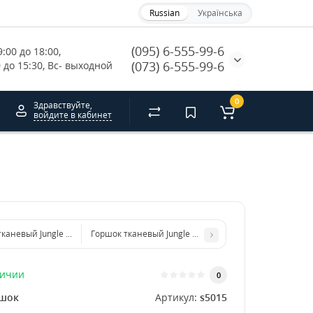
Russian
Українська
(095) 6-555-99-6
:00 до 18:00, 
(073) 6-555-99-6
0 до 15:30, Вс- выходной
0
Здравствуйте,
войдите в кабинет
тканевый Jungle Bag Round 30L 36x36xh30cm
Горшок тканевый Jungle Bag Square 11L 23x23x23cm
личии
0
шок
Артикул:
s5015