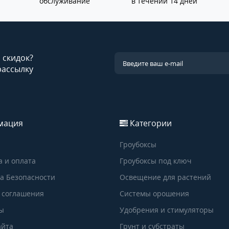
обслуживание
в течении 14 дней
и скидок?
рассылку
мация
Категории
Гроубоксы
а и оплата
Гроубоксы под ключ
а Безопасности
Освещение для растений
 соглашения
Системы орошения
ы
Удобрения и стимуляторы
айта
Грунт и субстраты