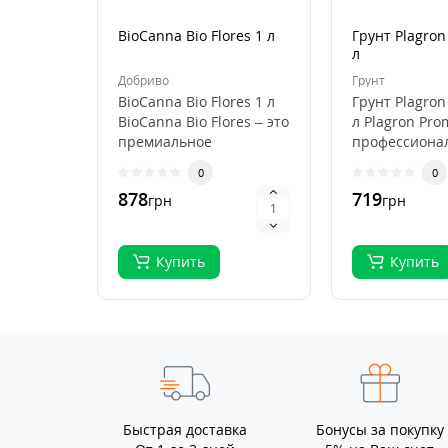
BioCanna Bio Flores 1 л
Грунт Plagron
л
Добриво
Грунт
BioCanna Bio Flores 1 л
Грунт Plagron
BioCanna Bio Flores – это
л Plagron Pro
премиальное
профессиона
органическое
субстрат для
0
0
удобрение для ст..
выращивани
878
719
грн
грн
растений, ..
Купить
Купить
Быстрая доставка
Бонусы за покупку