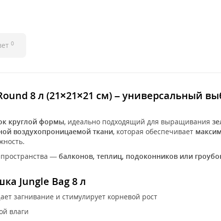
0
вет
Round 8 л (21×21×21 см) – универсальный в
ок круглой формы
, идеально подходящий для выращивания
зе
ной воздухопроницаемой ткани
, которая обеспечивает
максим
жность.
о пространства —
балконов, теплиц, подоконников или гроубо
ка Jungle Bag 8 л
ет загнивание и стимулирует корневой рост
ой влаги