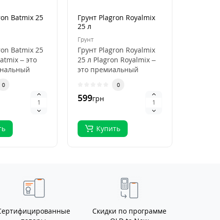
ron Batmix 25
Грунт Plagron Royalmix
Кокосов
25 л
Plagron
50 л
Грунт
Кокосови
ron Batmix 25
Грунт Plagron Royalmix
Кокосов
atmix – это
25 л Plagron Royalmix –
Plagron
ональный
это премиальный
50 л Pla
ля
субстрат для
Premium
0
0
кого
органического в..
высокок
599
796
грн
грн
.
ть
Купить
Ку
Сертифицированные
Скидки по программе