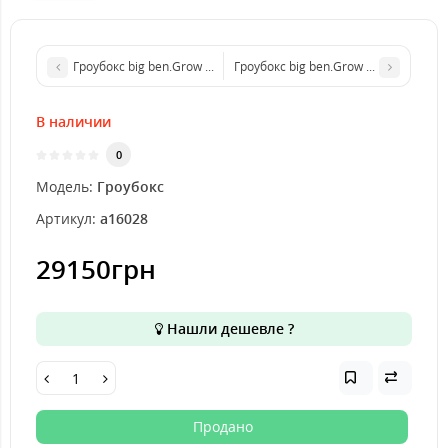
Гроубокс big ben.Grow box стелс Quantum Board 240w с автопо
Гроубокс big ben.Grow box стелс Q
В наличии
0
Модель:
Гроубокс
Артикул:
а16028
29150грн
Нашли дешевле ?
Продано