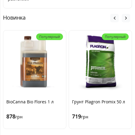
Новинка
Популярный
Популярный
BioCanna Bio Flores 1 л
Грунт Plagron Promix 50 л
878
719
грн
грн