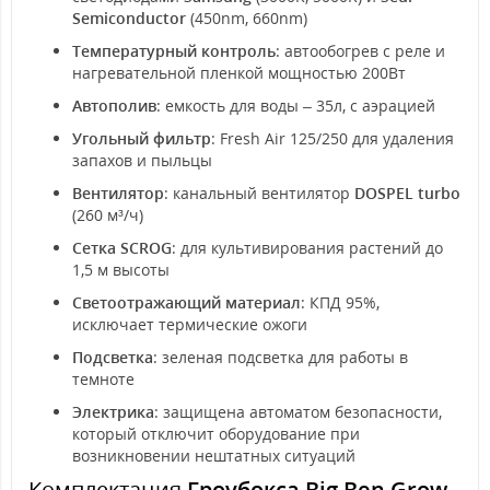
Semiconductor
(450nm, 660nm)
Температурный контроль
: автообогрев с реле и
нагревательной пленкой мощностью 200Вт
Автополив
: емкость для воды – 35л, с аэрацией
Угольный фильтр
: Fresh Air 125/250 для удаления
запахов и пыльцы
Вентилятор
: канальный вентилятор
DOSPEL turbo
(260 м³/ч)
Сетка SCROG
: для культивирования растений до
1,5 м высоты
Светоотражающий материал
: КПД 95%,
исключает термические ожоги
Подсветка
: зеленая подсветка для работы в
темноте
Электрика
: защищена автоматом безопасности,
который отключит оборудование при
возникновении нештатных ситуаций
Комплектация
Гроубокса Big Ben Grow