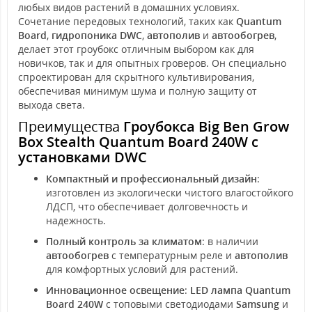
любых видов растений в домашних условиях.
Сочетание передовых технологий, таких как
Quantum
Board
,
гидропоника DWC
,
автополив
и
автообогрев
,
делает этот гроубокс отличным выбором как для
новичков, так и для опытных гроверов. Он специально
спроектирован для скрытного культивирования,
обеспечивая минимум шума и полную защиту от
выхода света.
Преимущества
Гроубокса Big Ben Grow
Box Stealth Quantum Board 240W с
установками DWC
Компактный и профессиональный дизайн
:
изготовлен из экологически чистого влагостойкого
ЛДСП, что обеспечивает долговечность и
надежность.
Полный контроль за климатом
: в наличии
автообогрев
с температурным реле и
автополив
для комфортных условий для растений.
Инновационное освещение
:
LED лампа Quantum
Board 240W
с топовыми светодиодами
Samsung
и