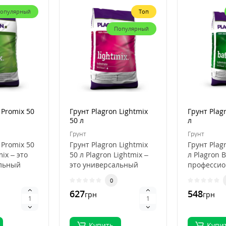
опулярный
Топ
Популярный
 Promix 50
Грунт Plagron Lightmix
Грунт Plag
50 л
л
Грунт
Грунт
 Promix 50
Грунт Plagron Lightmix
Грунт Plag
mix – это
50 л Plagron Lightmix –
л Plagron B
льный
это универсальный
професси
субстрат для рассады и
субстрат д
0
я
выращивания..
органичес
627
548
грн
грн
выращива.
Купить
Купи