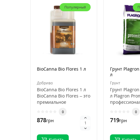
Популярный
П
BioCanna Bio Flores 1 л
Грунт Plagron
л
Добриво
Грунт
BioCanna Bio Flores 1 л
Грунт Plagron
BioCanna Bio Flores – это
л Plagron Pro
премиальное
профессиона
органическое
субстрат для
0
0
удобрение для ст..
выращивани
878
719
грн
грн
растений, ..
Купить
Купить