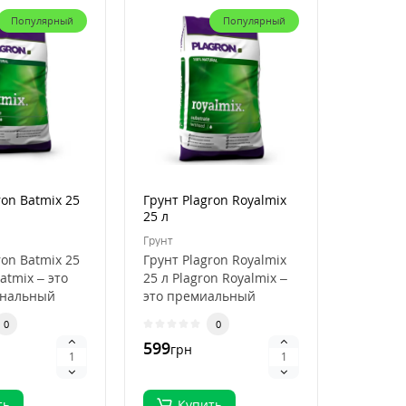
Популярный
Популярный
ron Batmix 25
Грунт Plagron Royalmix
Кокосов
25 л
Plagron
50 л
Грунт
Кокосови
ron Batmix 25
Грунт Plagron Royalmix
Кокосов
atmix – это
25 л Plagron Royalmix –
Plagron
ональный
это премиальный
50 л Pla
ля
субстрат для
Premium
0
0
кого
органического в..
высокок
599
796
грн
грн
.
ть
Купить
Ку