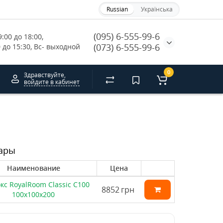
Russian
Українська
(095) 6-555-99-6
:00 до 18:00, 
(073) 6-555-99-6
0 до 15:30, Вс- выходной
0
Здравствуйте,
войдите в кабинет
ары
Наименование
Цена
кс RoyalRoom Classic C100
8852
грн
100x100x200