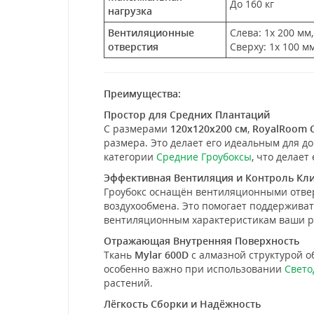
До 160 кг
нагрузка
Вентиляционные
Слева: 1x 200 мм
отверстия
Сверху: 1x 100 мм
Преимущества:
Простор для Средних Плантаций
С размерами
120x120x200 см
,
RoyalRoom C
размера. Это делает его идеальным для д
категории
Средние Гроубоксы
, что делае
Эффективная Вентиляция и Контроль Кл
Гроубокс оснащён вентиляционными отвер
воздухообмена. Это помогает поддерживат
вентиляционным характеристикам ваши ра
Отражающая Внутренняя Поверхность
Ткань
Mylar 600D
с алмазной структурой 
особенно важно при использовании
Свето
растений.
Лёгкость Сборки и Надёжность