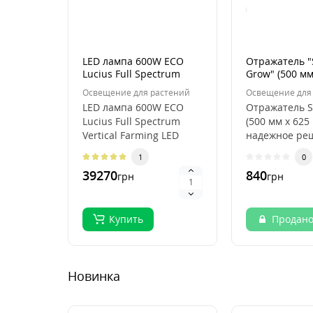
LED лампа 600W ECO
Отражатель "
Lucius Full Spectrum
Grow" (500 мм
Vertical Farming LED
Освещение для растений
Освещение для
Grow Light
LED лампа 600W ECO
Отражатель S
Lucius Full Spectrum
(500 мм х 625
Vertical Farming LED
надежное ре
Grow Light —
равномерног
1
0
светодиодная лампа д..
освещения От
39270
840
грн
грн
Купить
Продан
Новинка