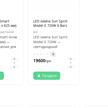
Smart
LED лампа Sun Spirit
 х 625 мм)
Model E 720W 6 Bars
(ручной димминг)
 растений
led
mart Grow
LED лампа Sun Spirit
 мм) —
Model E 720W —
шение для
светодиодный
о
светильник для
0
раж..
профессионального
19600
грн
выращивания ..
о
Продано