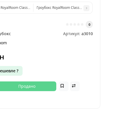
 RoyalRoom Classic C100 100x100x200
Гроубокс RoyalRoom Classic C135 135x135x200
0
убокс
Артикул:
a3010
oom
н
ешевле ?
Продано