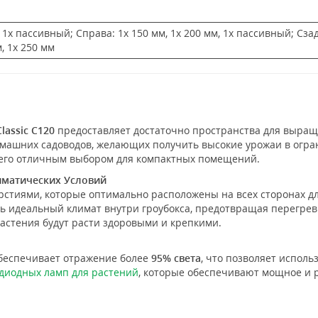
, 1x пассивный; Справа: 1x 150 мм, 1x 200 мм, 1x пассивный; Сзад
, 1x 250 мм
lassic C120
предоставляет достаточно пространства для выращ
омашних садоводов, желающих получить высокие урожаи в огра
т его отличным выбором для компактных помещений.
иматических Условий
стиями, которые оптимально расположены на всех сторонах д
ь идеальный климат внутри гроубокса, предотвращая перегрев
стения будут расти здоровыми и крепкими.
обеспечивает отражение более
95% света
, что позволяет исполь
диодных ламп для растений
, которые обеспечивают мощное и 