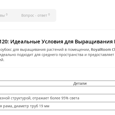
0
0
ывы
Вопрос - ответ
 C120: Идеальные Условия для Выращивания
роубокс для выращивания растений в помещении,
RoyalRoom Cl
с идеально подходит для среднего пространства и предоставля
ий.
Детали
азной структурой, отражает более 95% света
я рама, диаметр труб 19 мм