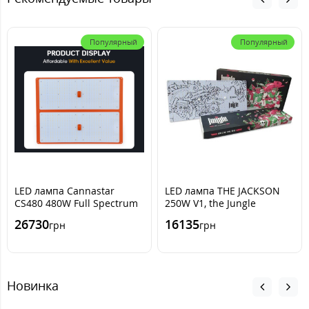
Популярный
Популярный
LED лампа Cannastar
LED лампа THE JACKSON
CS480 480W Full Spectrum
250W V1, the Jungle
Samsung Lm 301H
(ручной димминг)
26730
16135
грн
грн
Новинка