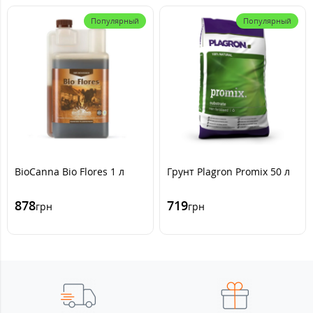
Популярный
Популярный
BioCanna Bio Flores 1 л
Грунт Plagron Promix 50 л
878
719
грн
грн