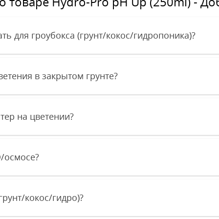
 товаре Hydro-Pro рН Up (250ml) - До
ть для гроубокса (грунт/кокос/гидропоника)?
ветения в закрытом грунте?
стер на цветении?
O/осмосе?
грунт/кокос/гидро)?