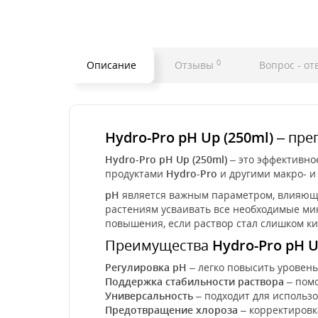
0
Описание
Отзывы
Вопрос - от
Hydro-Pro pH Up (250ml)
– пре
Hydro-Pro pH Up (250ml)
– это эффективно
продуктами
Hydro-Pro
и другими макро- и
pH
является важным параметром, влияющи
растениям усваивать все необходимые ми
повышения, если раствор стал слишком к
Преимущества
Hydro-Pro pH U
Регулировка pH
– легко повысить уровен
Поддержка стабильности раствора
– помо
Универсальность
– подходит для использ
Предотвращение хлороза
– корректировк