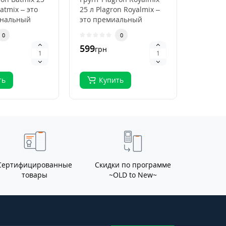
atmix – это
25 л Plagron Royalmix –
Plagron
ональный
это премиальный
50 л Pla
ля
субстрат для
Premium
0
0
кого
органического в..
высокок
599
796
грн
грн
.
ть
Купить
Ку
Сертифицированные
Скидки по программе
товары
~OLD to New~