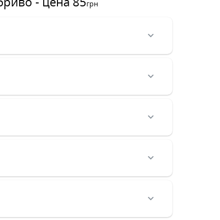
бриво - цена 85
грн