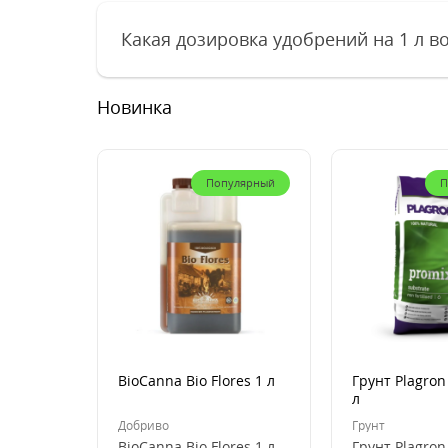
Какая дозировка удобрений на 1 л во
Новинка
Популярный
П
BioCanna Bio Flores 1 л
Грунт Plagron
л
Добриво
Грунт
BioCanna Bio Flores 1 л
Грунт Plagron