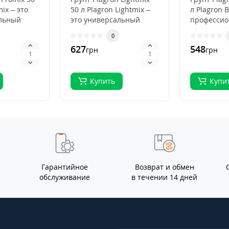
mix – это
50 л Plagron Lightmix –
л Plagron B
льный
это универсальный
професси
субстрат для рассады и
субстрат д
0
я
выращивания..
органичес
627
548
грн
грн
выращива.
Купить
Купи
Гарантийное
Возврат и обмен
обслуживание
в течении 14 дней