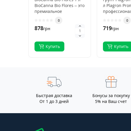
BioCanna Bio Flores – это
л Plagron Pro
премиальное
профессиона
органическое
субстрат для
0
0
удобрение для ст..
выращивани
878
719
грн
грн
растений, ..
Купить
Купить
Быстрая доставка
Бонусы за покупку
От 1 до 3 дней
5% на Ваш счет