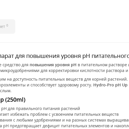
0
вет
парат для повышения уровня pH питательного
е средство для
повышения уровня pH
в питательном растворе и
 микроудобрениями для корректировки кислотности раствора и
м на доступность питательных веществ для корней растений.
кроэлементы и способствует здоровому росту.
Hydro-Pro pH Up
ислым.
p (250ml)
ь pH для правильного питания растений
гает избежать проблем с усвоением питательных веществ
ования с любыми удобрениями и на разных системах выращив
а pH предотвращает дефицит питательных элементов и накопл