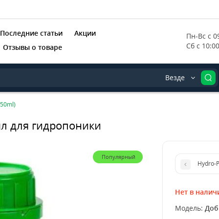
Последние статьи
Акции
Пн-Вс с 09
Сб с 10:0
Отзывы о товаре
Везде
250ml)
мл для гидропоники
Популярный
Hydro-P
Нет в налич
Модель:
Доб