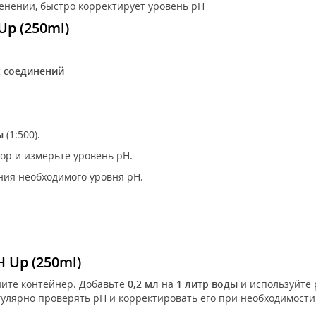
енении, быстро корректирует уровень pH
Up (250ml)
 соединений
ы
(1:500).
р и измерьте уровень pH.
ния необходимого уровня pH.
H Up (250ml)
ите контейнер. Добавьте
0,2 мл
на
1 литр воды
и используйте 
гулярно проверять pH и корректировать его при необходимости