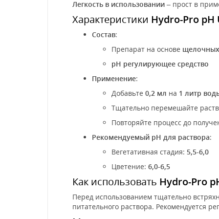
Легкость в использовании
– прост в прим
Характеристики
Hydro-Pro pH 
Состав
:
Препарат на основе
щелочных
pH регулирующее средство
Применение
:
Добавьте
0,2 мл
на
1 литр вод
Тщательно перемешайте раство
Повторяйте процесс до получе
Рекомендуемый pH для раствора
:
Вегетативная стадия:
5,5-6,0
Цветение:
6,0-6,5
Как использовать
Hydro-Pro p
Перед использованием тщательно встряхн
питательного раствора. Рекомендуется ре