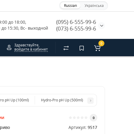
Russian
Українська
(095) 6-555-99-6
:00 до 18:00, 
(073) 6-555-99-6
0 до 15:30, Вс- выходной
0
Здравствуйте,
войдите в кабинет
ro рН Up (100ml)
Hydro-Pro рН Up (500ml)
ии
0
риво
Артикул:
9517