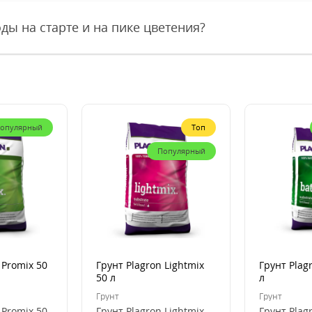
ды на старте и на пике цветения?
опулярный
Топ
Популярный
 Promix 50
Грунт Plagron Lightmix
Грунт Plag
50 л
л
Грунт
Грунт
 Promix 50
Грунт Plagron Lightmix
Грунт Plag