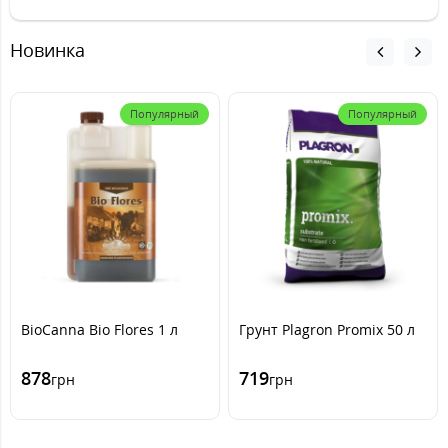
Новинка
Популярный
Популярный
BioCanna Bio Flores 1 л
Грунт Plagron Promix 50 л
878
719
грн
грн