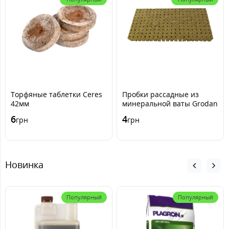
Торфяные таблетки Ceres
Пробки рассадные из
42мм
минеральной ваты Grodan
Pargro Multiblock
6
4
грн
грн
(поштучно)
Новинка
Популярный
Популярный