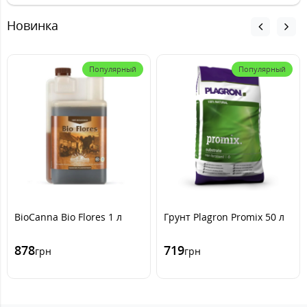
Новинка
Популярный
Популярный
BioCanna Bio Flores 1 л
Грунт Plagron Promix 50 л
878
719
грн
грн