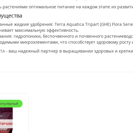
ь растениями оптимальное питание на каждом этапе их развит
мущества
ые жидкие удобрения: Terra Aquatica Tripart (GHE) Flora Seri
ечивает максимальную эффективность.
вания: гидропоники, беспочвенного и почвенного растениеводс
одимыми микроэлементами, что способствует здоровому росту 
s SW 1л - ваш надежный партнер в выращивании здоровых и креп
опулярный
аличии