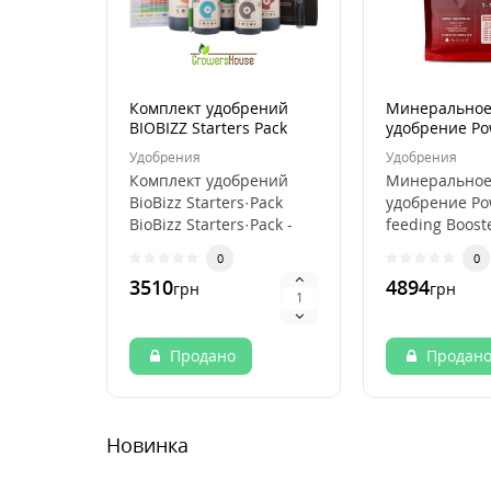
Комплект удобрений
Минерально
BIOBIZZ Starters Pack
удобрение Po
New
feeding Boost
Удобрения
Удобрения
(2.5kg)
Комплект удобрений
Минерально
BioBizz Starters·Pack
удобрение Po
BioBizz Starters·Pack -
feeding Boost
это идеальный стар..
(2.5kg) Макс
0
0
урожайность 
3510
4894
грн
грн
Booster Po..
Продано
Продан
Новинка