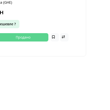
a (GHE)
н
ешевле ?
Продано