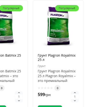
Популярный
Популярный
ron Batmix 25
Грунт Plagron Royalmix
Кокосов
25 л
Plagron
50 л
Грунт
Кокосови
ron Batmix 25
Грунт Plagron Royalmix
Кокосов
atmix – это
25 л Plagron Royalmix –
Plagron
ональный
это премиальный
50 л Pla
ля
субстрат для
Premium
0
0
кого
органического в..
высокок
599
796
грн
грн
.