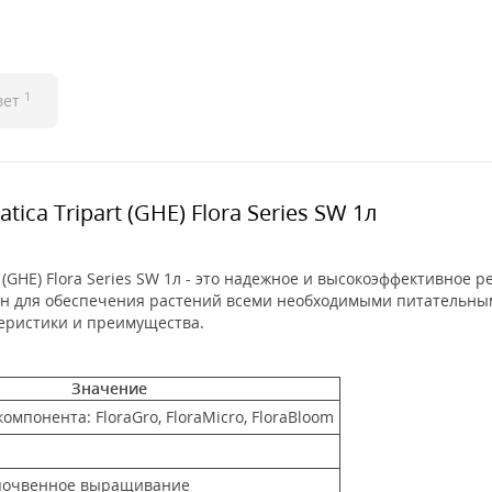
1
вет
ica Tripart (GHE) Flora Series SW 1л
t (GHE) Flora Series SW 1л - это надежное и высокоэффективно
ан для обеспечения растений всеми необходимыми питательным
еристики и преимущества.
Значение
омпонента: FloraGro, FloraMicro, FloraBloom
 почвенное выращивание