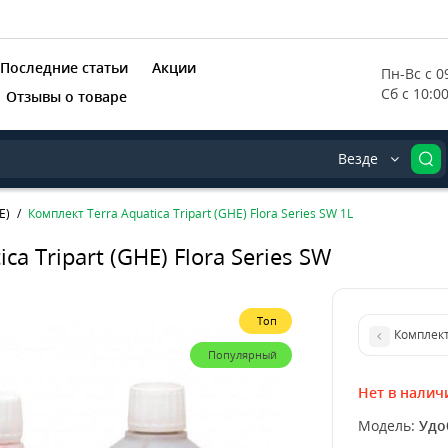
Последние статьи
Акции
Пн-Вс с 09
Сб с 10:0
Отзывы о товаре
Везде
E)
Комплект Terra Aquatica Tripart (GHE) Flora Series SW 1L
a Tripart (GHE) Flora Series SW
Топ
Комплект 
Популярный
Нет в налич
Модель:
Удо