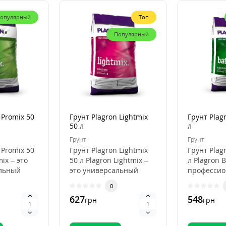
опулярный
Топ
Популярный
 Promix 50
Грунт Plagron Lightmix
Грунт Plag
50 л
л
Грунт
Грунт
 Promix 50
Грунт Plagron Lightmix
Грунт Plag
mix – это
50 л Plagron Lightmix –
л Plagron B
льный
это универсальный
професси
субстрат для рассады и
субстрат д
0
я
выращивания..
органичес
627
548
грн
грн
выращива.