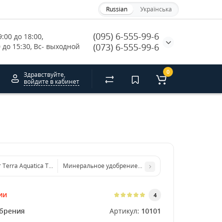
Russian
Українська
(095) 6-555-99-6
:00 до 18:00, 
(073) 6-555-99-6
0 до 15:30, Вс- выходной
0
Здравствуйте,
войдите в кабинет
Terra Aquatica Tripart (GHE) Flora Series HW 1L
Минеральное удобрение Terra Aquatica Tripart Micro 
ии
4
брения
Артикул:
10101