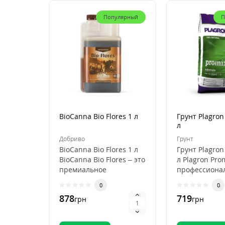
Популярный
П
BioCanna Bio Flores 1 л
Грунт Plagron
л
Добриво
Грунт
BioCanna Bio Flores 1 л
Грунт Plagron
BioCanna Bio Flores – это
л Plagron Pro
премиальное
профессиона
органическое
субстрат для
0
0
удобрение для ст..
выращивани
878
719
грн
грн
растений, ..