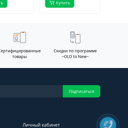
ть
Купить
Ку
Сертифицированные
Скидки по программе
товары
~OLD to New~
Подписаться
Личный кабинет