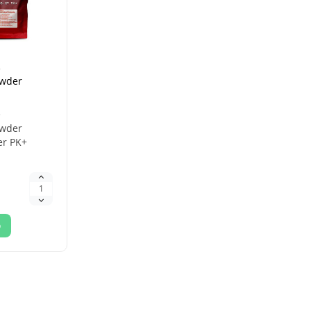
е
wder
er PK+
е
wder
er PK+
имальная
с PK
о