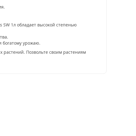
ия.
es SW 1л обладает высокой степенью
тва.
и богатому урожаю.
ких растений. Позвольте своим растениям