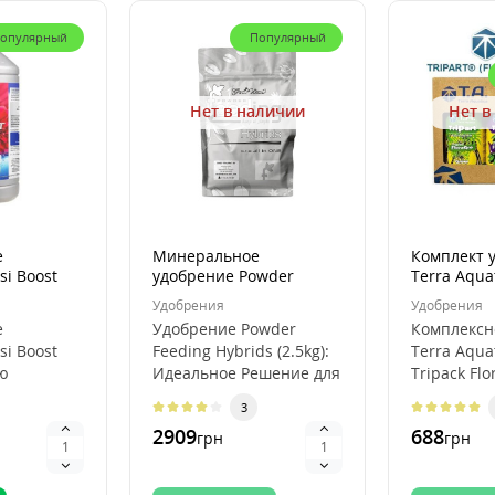
опулярный
Популярный
Нет в наличии
Нет в
е
Минеральное
Комплект 
si Boost
удобрение Powder
Terra Aqua
Feeding Hybrids (2.5kg)
Tripack Flo
Удобрения
Удобрения
е
Удобрение Powder
Комплексн
si Boost
Feeding Hybrids (2.5kg):
Terra Aqua
ью
Идеальное Решение для
Tripack Flo
й
Обильных Урожаев
как обесп
3
ветения
Функциональность..
здоровый р
2909
688
грн
грн
ика..