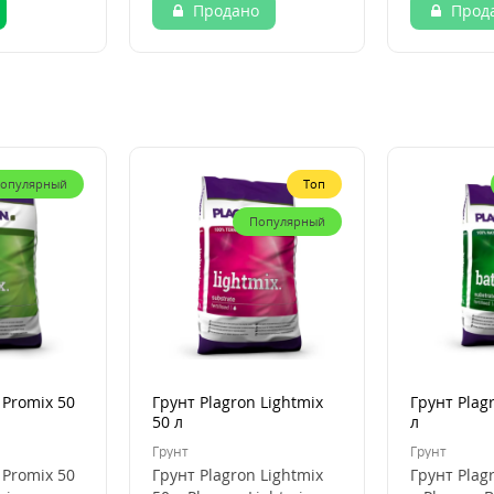
Продано
Прод
опулярный
Топ
Популярный
 Promix 50
Грунт Plagron Lightmix
Грунт Plag
50 л
л
Грунт
Грунт
 Promix 50
Грунт Plagron Lightmix
Грунт Plag