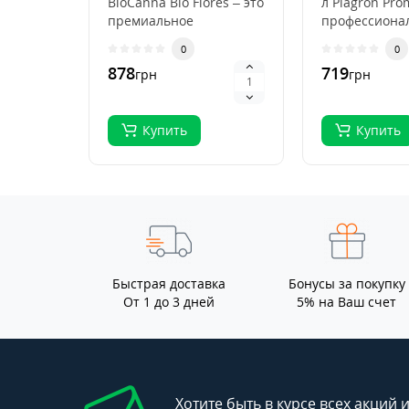
BioCanna Bio Flores – это
л Plagron Pro
премиальное
профессиона
органическое
субстрат для
0
0
удобрение для ст..
выращивани
878
719
грн
грн
растений, ..
Купить
Купить
Быстрая доставка
Бонусы за покупку
От 1 до 3 дней
5% на Ваш счет
Хотите быть в курсе всех акций 