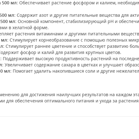
m 500 мл
: Обеспечивает растение фосфором и калием, необходи
 500 мл
: Содержит азот и другие питательные вещества для акт
 500 мл
: Основной компонент, стабилизирующий pH и обеспе
ми в хелатной форме.
репляет растения витаминами и другими питательными веществ
0 мл
: Стимулирует корнеобразование с помощью полезных мик
мл
: Стимулирует раннее цветение и способствует развитию бол
 Содержит фосфор и калий для развития крупных цветов.
л
: Поддерживает высокую продуктивность растений на последне
л
: Увеличивает содержание сахара в цветках и улучшает образ
50 мл
: Помогает удалить накопившиеся соли и другие нежелате
менению для достижения наилучших результатов на каждом эт
ми для обеспечения оптимального питания и ухода за растения