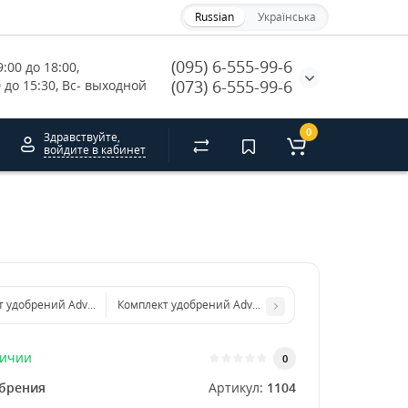
Russian
Українська
(095) 6-555-99-6
:00 до 18:00, 
(073) 6-555-99-6
0 до 15:30, Вс- выходной
0
Здравствуйте,
войдите в кабинет
 удобрений Advanced Nutrients pH Perfect Master S
Комплект удобрений Advanced Nutrients pH Perfect Ma
личии
0
брения
Артикул:
1104