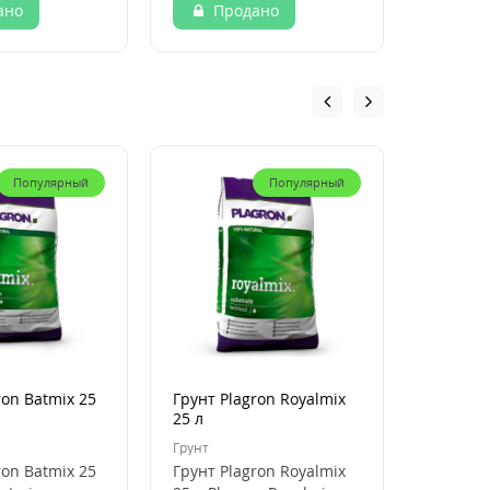
ано
Продано
Пр
Популярный
Популярный
ron Batmix 25
Грунт Plagron Royalmix
Кокосов
25 л
Plagron
50 л
Грунт
Кокосови
ron Batmix 25
Грунт Plagron Royalmix
Кокосов