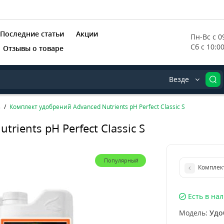
Последние статьи
Акции
Пн-Вс с 09
Сб с 10:0
Отзывы о товаре
Везде
s
Комплект удобрений Advanced Nutrients pH Perfect Classic S
rients pH Perfect Classic S
Популярный
Комплект
Есть в на
Модель:
Удо