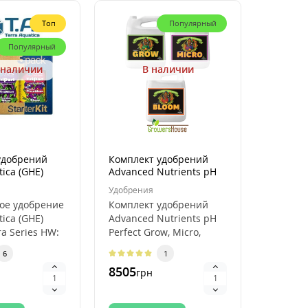
Топ
Популярный
Популярный
 наличии
В наличии
Не
удобрений
Комплект удобрений
Компле
tica (GHE)
Advanced Nutrients pH
mini Te
ra Series HW
Perfect 4L
50ml
Удобрения
Удобрен
ое удобрение
Комплект удобрений
Компле
tica (GHE)
Advanced Nutrients pH
mini Te
ra Series HW:
Perfect Grow, Micro,
3×50 мл
ечить
Bloom 3×4 л Комплект
набор д
6
1
ост рас..
Advanced..
растени
8505
464
грн
грн