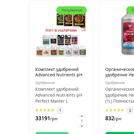
Популярный
П
Нет в наличии
Комплект удобрений
Органическо
Advanced Nutrients pH
удобрение He
Perfect Master L
(1L)
Удобрения
Удобрения
Комплект удобрений
Органическо
Advanced Nutrients pH
удобрение He
Perfect Master L
(1L) Полност
Комплект удобрений
органически
1
2
Advanced Nutrients p..
ускоритель ц
33191
832
грн
грн
для интенсиф