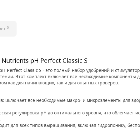
0
вет
trients pH Perfect Classic S
 Perfect Classic S
- это полный набор удобрений и стимулято
тений. Этот комплект включает все необходимые компоненты д
ром как для начинающих, так и для опытных гроверов.
тв
: Включает все необходимые макро- и микроэлементы для здо
еская регулировка pH до оптимального уровня, что облегчает 
.
ходит для всех типов выращивания, включая гидропонику, бесп