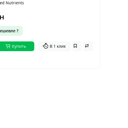
ed Nutrients
н
ешевле ?
Купить
В 1 клик