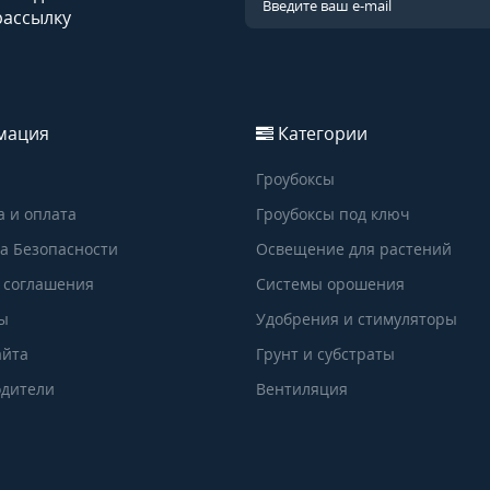
рассылку
мация
Категории
Гроубоксы
а и оплата
Гроубоксы под ключ
а Безопасности
Освещение для растений
 соглашения
Системы орошения
ы
Удобрения и стимуляторы
айта
Грунт и субстраты
дители
Вентиляция