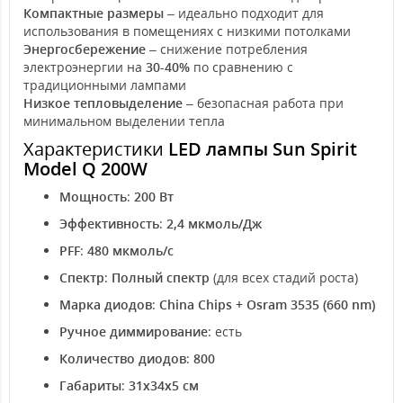
Компактные размеры
– идеально подходит для
использования в помещениях с низкими потолками
Энергосбережение
– снижение потребления
электроэнергии на
30-40%
по сравнению с
традиционными лампами
Низкое тепловыделение
– безопасная работа при
минимальном выделении тепла
Характеристики
LED лампы Sun Spirit
Model Q 200W
Мощность
:
200 Вт
Эффективность
:
2,4 мкмоль/Дж
PFF
:
480 мкмоль/с
Спектр
:
Полный спектр
(для всех стадий роста)
Марка диодов
:
China Chips + Osram 3535 (660 nm)
Ручное диммирование
: есть
Количество диодов
:
800
Габариты
:
31x34x5 см