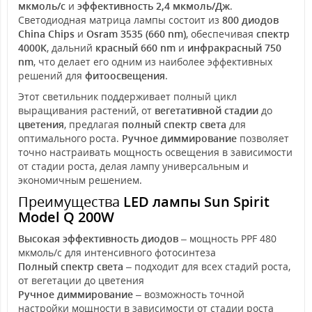
мкмоль/с
и
эффективность 2,4 мкмоль/Дж
.
Светодиодная матрица лампы состоит из
800 диодов
China Chips
и
Osram 3535 (660 nm)
, обеспечивая
спектр
4000К
, дальний
красный 660 nm
и
инфракрасный 750
nm
, что делает его одним из наиболее эффективных
решений для
фитоосвещения
.
Этот светильник поддерживает полный цикл
выращивания растений, от
вегетативной стадии
до
цветения
, предлагая
полный спектр света
для
оптимального роста.
Ручное диммирование
позволяет
точно настраивать мощность освещения в зависимости
от стадии роста, делая лампу универсальным и
экономичным решением.
Преимущества
LED лампы Sun Spirit
Model Q 200W
Высокая эффективность диодов
– мощность PPF 480
мкмоль/с для интенсивного фотосинтеза
Полный спектр света
– подходит для всех стадий роста,
от вегетации до цветения
Ручное диммирование
– возможность точной
настройки мощности в зависимости от стадии роста