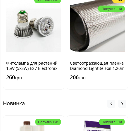
Популярный
Фитолампа для растений
Светоотражающая пленка
15W (5х3W) E27 Electronix
Diamond Lightite Foil 1.20m
x 1m
260
206
грн
грн
Новинка
Популярный
Популярный