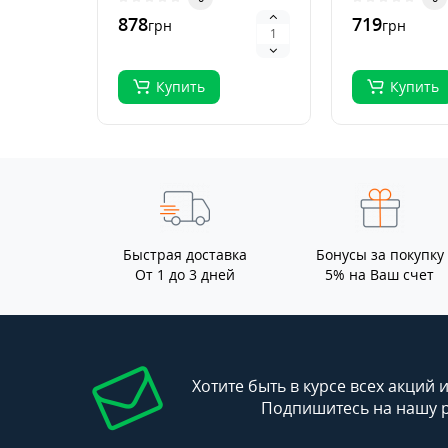
удобрение для ст..
выращивани
878
719
грн
грн
растений, ..
Купить
Купить
Быстрая доставка
Бонусы за покупку
От 1 до 3 дней
5% на Ваш счет
Хотите быть в курсе всех акций 
Подпишитесь на нашу 