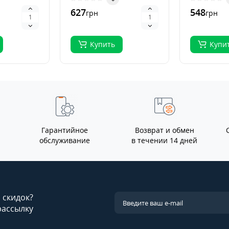
я
выращивания..
органичес
627
548
грн
грн
выращива.
Купить
Купи
Гарантийное
Возврат и обмен
обслуживание
в течении 14 дней
и скидок?
рассылку