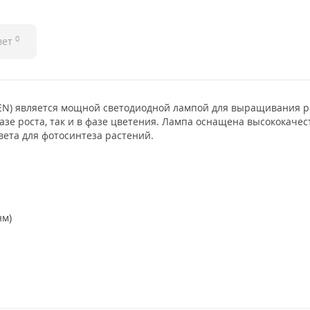
0
вет
EN) является мощной светодиодной лампой для выращивания 
азе роста, так и в фазе цветения. Лампа оснащена высококаче
ета для фотосинтеза растений.
нм)