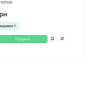
 FOTON
рн
ешевле ?
Продано