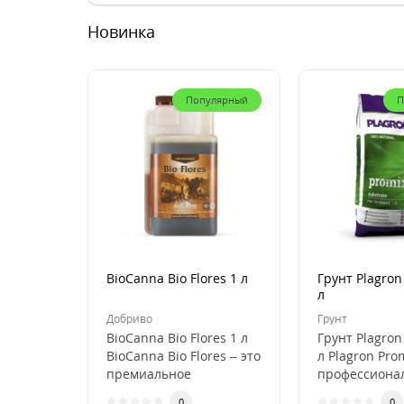
Новинка
Популярный
П
BioCanna Bio Flores 1 л
Грунт Plagron
л
Добриво
Грунт
BioCanna Bio Flores 1 л
Грунт Plagron
BioCanna Bio Flores – это
л Plagron Pro
премиальное
профессиона
органическое
субстрат для
0
0