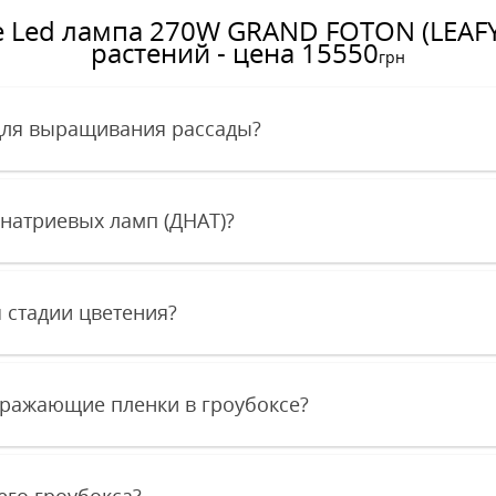
е Led лампа 270W GRAND FOTON (LEAFY
растений - цена 15550
грн
для выращивания рассады?
 натриевых ламп (ДНАТ)?
я стадии цветения?
тражающие пленки в гроубоксе?
го гроубокса?