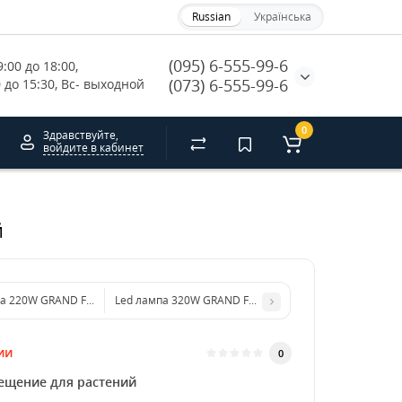
Russian
Українська
(095) 6-555-99-6
:00 до 18:00, 
(073) 6-555-99-6
0 до 15:30, Вс- выходной
0
Здравствуйте,
войдите в кабинет
й
па 220W GRAND FOTON (LEAFY GREEN)
Led лампа 320W GRAND FOTON (LEAFY GREEN)
ии
0
ещение для растений