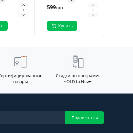
кого
органического в..
высокок
599
796
грн
грн
.
ть
Купить
Ку
Сертифицированные
Скидки по программе
товары
~OLD to New~
Подписаться