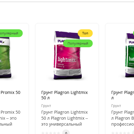
опулярный
Топ
Популярный
 Promix 50
Грунт Plagron Lightmix
Грунт Plag
50 л
л
Грунт
Грунт
 Promix 50
Грунт Plagron Lightmix
Грунт Plag
mix – это
50 л Plagron Lightmix –
л Plagron B
льный
это универсальный
професси
субстрат для рассады и
субстрат д
0