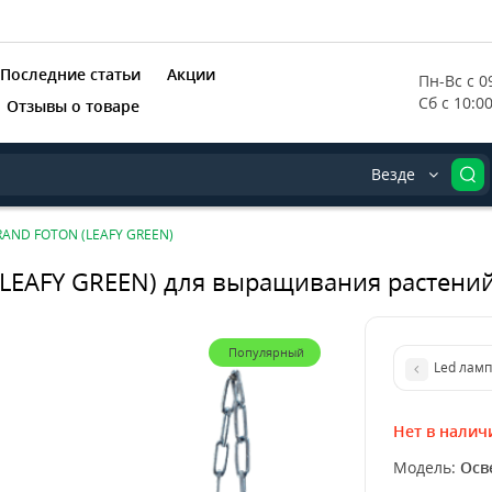
Последние статьи
Акции
Пн-Вс с 09
Сб с 10:0
Отзывы о товаре
Везде
RAND FOTON (LEAFY GREEN)
LEAFY GREEN) для выращивания растени
Популярный
Led лам
Нет в налич
Модель:
Осв