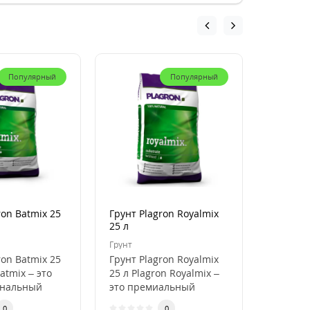
Популярный
Популярный
ron Batmix 25
Грунт Plagron Royalmix
Кокосов
25 л
Plagron
50 л
Грунт
Кокосови
ron Batmix 25
Грунт Plagron Royalmix
Кокосов
atmix – это
25 л Plagron Royalmix –
Plagron
ональный
это премиальный
50 л Pla
ля
субстрат для
Premium
0
0