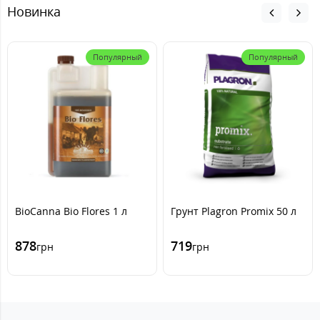
Новинка
Популярный
Популярный
BioCanna Bio Flores 1 л
Грунт Plagron Promix 50 л
878
719
грн
грн