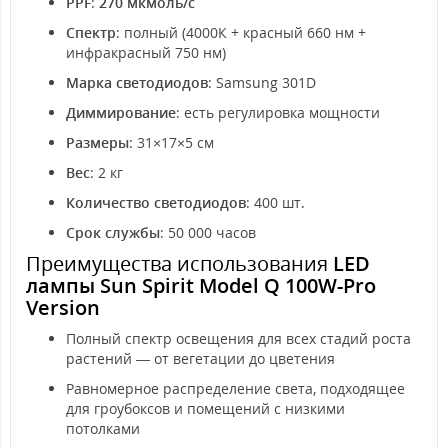
PPF
:
270 мкмоль/с
Спектр
: полный (4000К + красный 660 нм +
инфракрасный 750 нм)
Марка светодиодов
: Samsung 301D
Диммирование
: есть регулировка мощности
Размеры
: 31×17×5 см
Вес
: 2 кг
Количество светодиодов
: 400 шт.
Срок службы
: 50 000 часов
Преимущества использования
LED
лампы Sun Spirit Model Q 100W-Pro
Version
Полный спектр освещения для всех стадий роста
растений — от вегетации до цветения
Равномерное распределение света, подходящее
для гроубоксов и помещений с низкими
потолками