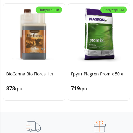
Популярный
Популярный
BioCanna Bio Flores 1 л
Грунт Plagron Promix 50 л
878
719
грн
грн