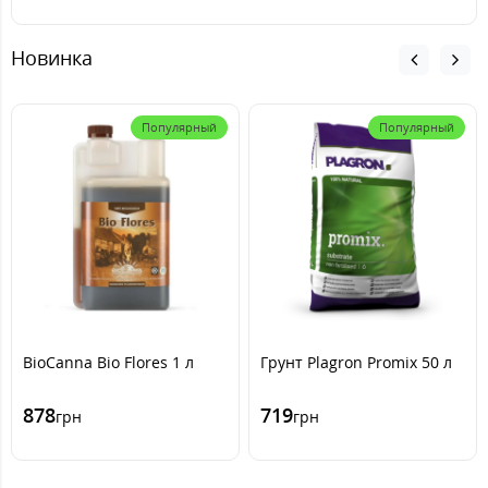
Новинка
Популярный
Популярный
BioCanna Bio Flores 1 л
Грунт Plagron Promix 50 л
878
719
грн
грн