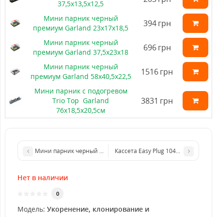
37,5x13,5x12,5
Мини парник черный
394
грн
премиум Garland 23x17x18,5
Мини парник черный
696
грн
премиум Garland 37,5x23x18
Мини парник черный
1516
грн
премиум Garland 58x40,5x22,5
Мини парник с подогревом
3831
грн
Trio Top Garland
76х18,5х20,5см
Кассета Easy Plug 104шт
Мини парник черный премиум Garland 23x17x18,5
Нет в наличии
0
Модель:
Укоренение, клонирование и