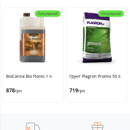
Популярный
Популярный
BioCanna Bio Flores 1 л
Грунт Plagron Promix 50 л
878
719
грн
грн