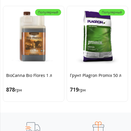
Популярный
Популярный
BioCanna Bio Flores 1 л
Грунт Plagron Promix 50 л
878
719
грн
грн