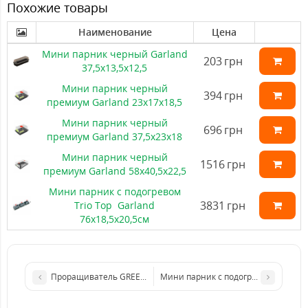
Похожие товары
Наименование
Цена
Мини парник черный Garland
203
грн
37,5x13,5x12,5
Мини парник черный
394
грн
премиум Garland 23x17x18,5
Мини парник черный
696
грн
премиум Garland 37,5x23x18
Мини парник черный
1516
грн
премиум Garland 58x40,5x22,5
Мини парник с подогревом
3831
грн
Trio Top Garland
76х18,5х20,5см
Проращиватель GREEN VITAMIN
Мини 