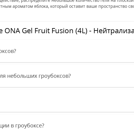
 действие, распределите небольшое количество геля на плоской
ятным ароматом яблока, который оставит ваше пространство с
ONA Gel Fruit Fusion (4L) - Нейтрализ
оксов?
ля небольших гроубоксов?
ции в гроубоксе?