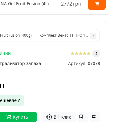
2772
грн
NA Gel Fruit Fusion (4L)
Fruit Fusion (400g)
Комплект Вентс ТТ ПРО 150 + Фильтр угольный Fresh 
личии
2
трализатор запаха
Артикул:
07078
н
ешевле ?
Купить
В 1 клик