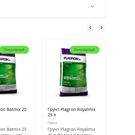
Популярный
Популярный
ron Batmix 25
Грунт Plagron Royalmix
Кокосов
25 л
Plagron
50 л
Грунт
Кокосови
ron Batmix 25
Грунт Plagron Royalmix
Кокосов