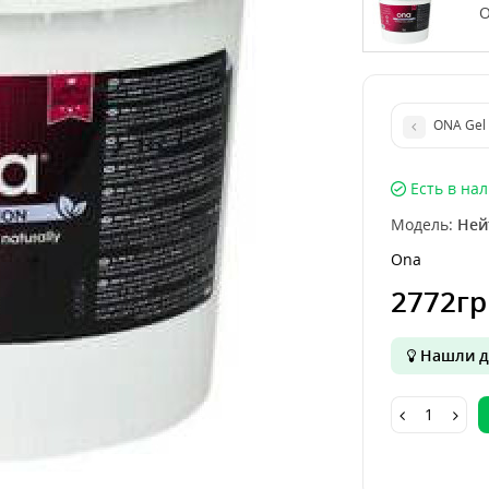
O
ONA Gel 
Есть в на
Модель:
Ней
Ona
2772гр
Нашли д