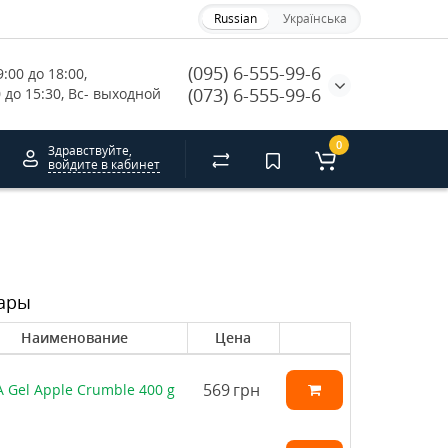
Russian
Українська
(095) 6-555-99-6
:00 до 18:00, 
(073) 6-555-99-6
0 до 15:30, Вс- выходной
0
Здравствуйте,
войдите в кабинет
ары
Наименование
Цена
569
грн
 Gel Apple Crumble 400 g