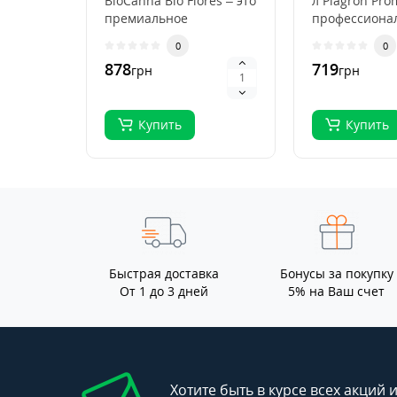
BioCanna Bio Flores – это
л Plagron Pro
премиальное
профессиона
органическое
субстрат для
0
0
удобрение для ст..
выращивани
878
719
грн
грн
растений, ..
Купить
Купить
Быстрая доставка
Бонусы за покупку
От 1 до 3 дней
5% на Ваш счет
Хотите быть в курсе всех акций 