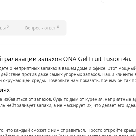
2
0
ывы
Вопрос - ответ
рализации запахов ONA Gel Fruit Fusion 4л.
будете о неприятных запахах в вашем доме и офисе. Этот мощны
 действие против даже самых упорных запахов. Наши клиенты
 и окружающей среды. Позвольте нам показать, почему он так п
иях
да избавиться от запахов, будь то дым от курения, неприятные а
ь нейтрализует запахи, а не маскирует их, что делает его иде
то, что каждый сможет с ним справиться. Просто откройте крыш