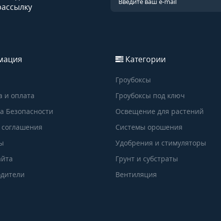
рассылку
мация
Категории
Гроубоксы
а и оплата
Гроубоксы под ключ
а Безопасности
Освещение для растений
 соглашения
Системы орошения
ы
Удобрения и стимуляторы
айта
Грунт и субстраты
дители
Вентиляция