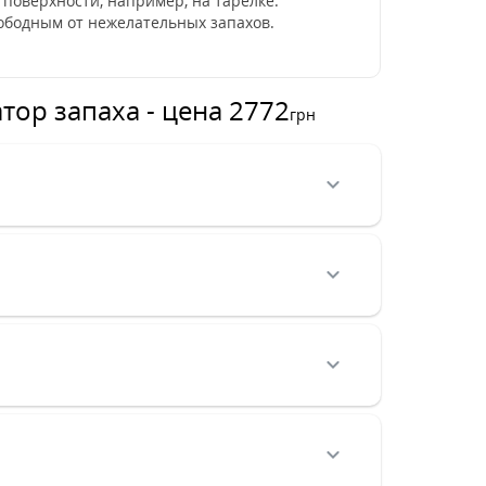
 поверхности, например, на тарелке.
вободным от нежелательных запахов.
атор запаха - цена 2772
грн