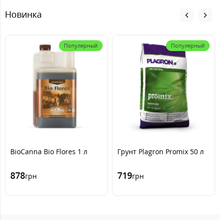
Новинка
Популярный
Популярный
BioCanna Bio Flores 1 л
Грунт Plagron Promix 50 л
878
719
грн
грн