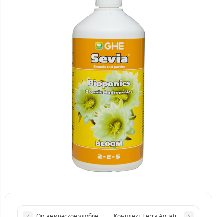
Органическое удобрение Terra Aquatica Sevia Bioponics Bloom (
Комплект Terra Aquatica Tripart (GHE