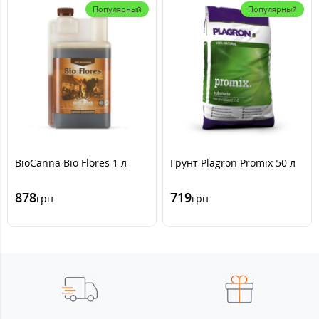
Популярный
Популярный
BioCanna Bio Flores 1 л
Грунт Plagron Promix 50 л
878
719
грн
грн