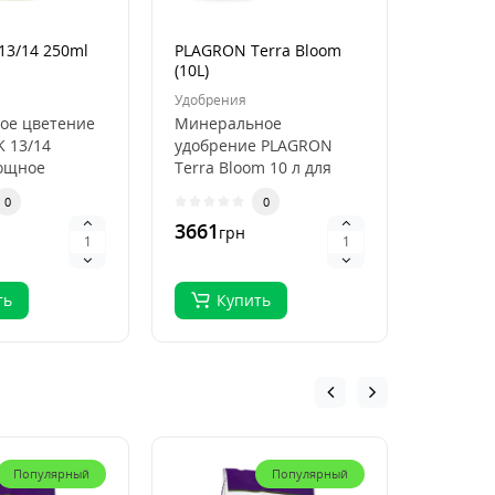
13/14 250ml
PLAGRON Terra Bloom
PLAGRON
(10L)
(250ml)
Удобрения
Удобрен
ое цветение
Минеральное
Удобрен
K 13/14
удобрение PLAGRON
13-14 (2
Мощное
Terra Bloom 10 л для
Увеличь
вание роста
цветения и
Легкост
0
0
NA PK 13/..
плодоношения
о роско
3661
305
грн
грн
PLAGRON Terra Bloom
(1..
ть
Купить
Ку
Популярный
Популярный