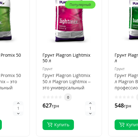
Популярный
 Promix 50
Грунт Plagron Lightmix
Грунт Plag
50 л
л
Грунт
Грунт
 Promix 50
Грунт Plagron Lightmix
Грунт Plag
mix – это
50 л Plagron Lightmix –
л Plagron B
льный
это универсальный
професси
субстрат для рассады и
субстрат д
0
я
выращивания..
органичес
627
548
грн
грн
выращива.
Купить
Купи