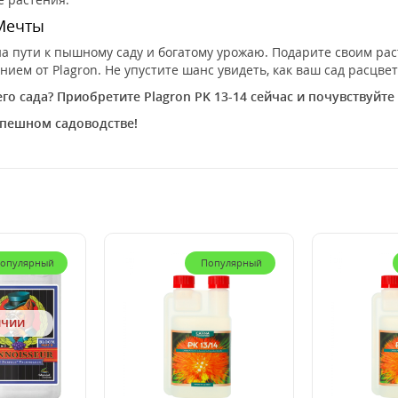
Мечты
на пути к пышному саду и богатому урожаю. Подарите своим ра
ием от Plagron. Не упустите шанс увидеть, как ваш сад расцвет
о сада? Приобретите Plagron PK 13-14 сейчас и почувствуйте
спешном садоводстве!
опулярный
Популярный
ичии