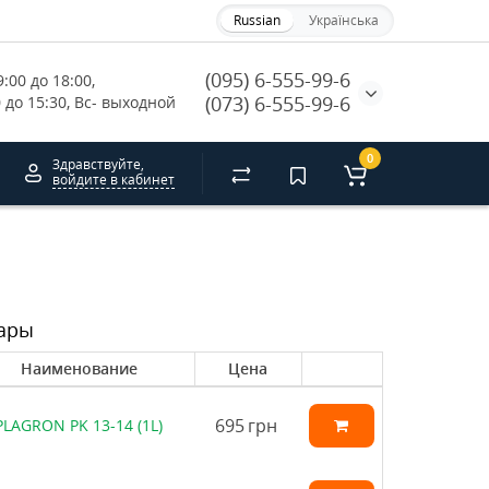
Russian
Українська
(095) 6-555-99-6
:00 до 18:00, 
(073) 6-555-99-6
0 до 15:30, Вс- выходной
0
Здравствуйте,
войдите в кабинет
ары
Наименование
Цена
695
грн
PLAGRON PK 13-14 (1L)