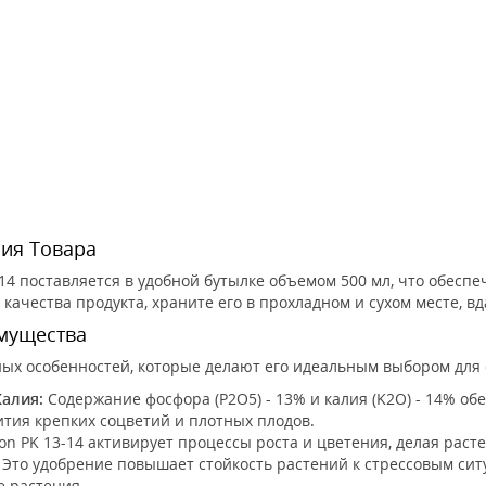
ия Товара
-14 поставляется в удобной бутылке объемом 500 мл, что обесп
 качества продукта, храните его в прохладном и сухом месте, 
мущества
ьных особенностей, которые делают его идеальным выбором для
алия:
Содержание фосфора (P2O5) - 13% и калия (K2O) - 14% о
тия крепких соцветий и плотных плодов.
on PK 13-14 активирует процессы роста и цветения, делая рас
Это удобрение повышает стойкость растений к стрессовым сит
е растения.