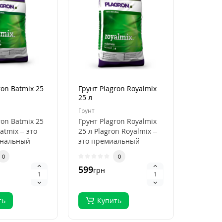
ron Batmix 25
Грунт Plagron Royalmix
Кокосов
25 л
Plagron
50 л
Грунт
Кокосови
ron Batmix 25
Грунт Plagron Royalmix
Кокосов
atmix – это
25 л Plagron Royalmix –
Plagron
ональный
это премиальный
50 л Pla
ля
субстрат для
Premium
0
0
кого
органического в..
высокок
599
796
грн
грн
.
ть
Купить
Ку