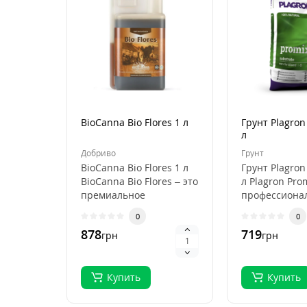
BioCanna Bio Flores 1 л
Грунт Plagron
л
Добриво
Грунт
BioCanna Bio Flores 1 л
Грунт Plagron
BioCanna Bio Flores – это
л Plagron Pro
премиальное
профессиона
органическое
субстрат для
0
0
удобрение для ст..
выращивани
878
719
грн
грн
растений, ..
Купить
Купить