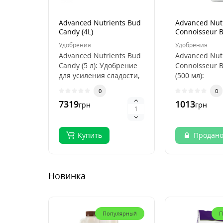
Advanced Nutrients Bud
Advanced Nut
Candy (4L)
Connoisseur 
(500ml)
Удобрения
Удобрения
Advanced Nutrients Bud
Advanced Nut
Candy (5 л): Удобрение
Connoisseur 
для усиления сладости,
(500 мл):
вкуса и аромата цветков
Двухкомпоне
0
0
..
удобрение дл
7319
1013
грн
грн
премиального
Купить
Продан
Новинка
Популярный
П