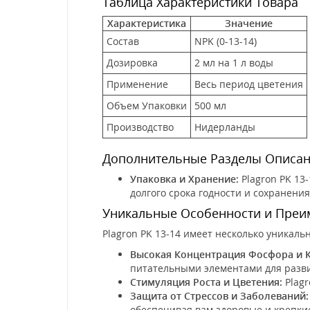
Таблица Характеристики Товара
Характеристика
Значение
Состав
NPK (0-13-14)
Дозировка
2 мл на 1 л воды
Применение
Весь период цветения
Объем Упаковки
500 мл
Производство
Нидерланды
Дополнительные Разделы Описан
Упаковка и Хранение:
Plagron PK 13
долгого срока годности и сохранения
Уникальные Особенности и Преи
Plagron PK 13-14 имеет несколько уникал
Высокая Концентрация Фосфора и К
питательными элементами для разви
Стимуляция Роста и Цветения:
Plagr
Защита от Стрессов и Заболеваний:
обеспечивая вам здоровые и крепки