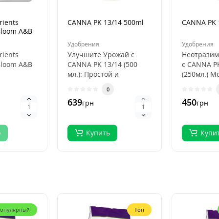
rients
CANNA PK 13/14 500ml
CANNA PK 
Bloom A&B
Удобрения
Удобрения
rients
Улучшите Урожай с
Неотразим
Bloom A&B
CANNA PK 13/14 (500
с CANNA P
мл.): Простой и
(250мл.) 
нтное
Эффективный Способ
стимулиро
0
я
Поддержать Ваши
цветов CAN
639
450
грн
грн
 ц..
Растения! ..
о
Купить
Купи
опулярный
Топ