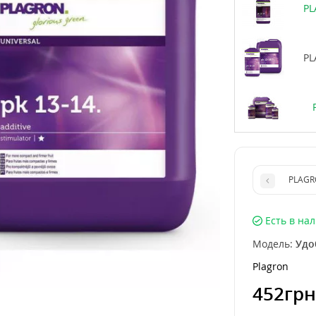
PL
PL
PLAGRO
Есть в на
Модель:
Удо
Plagron
452грн