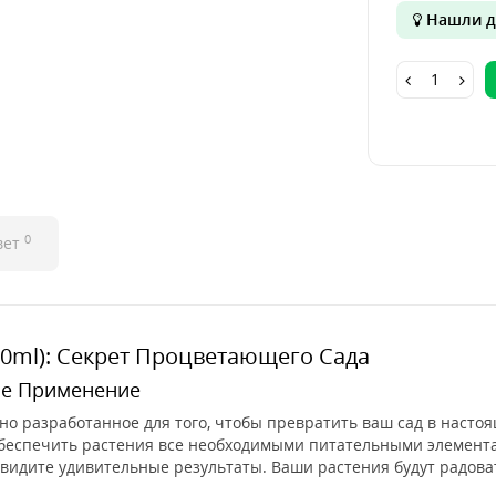
Нашли д
0
вет
500ml): Секрет Процветающего Сада
ое Применение
льно разработанное для того, чтобы превратить ваш сад в насто
беспечить растения все необходимыми питательными элементам
ы увидите удивительные результаты. Ваши растения будут радов