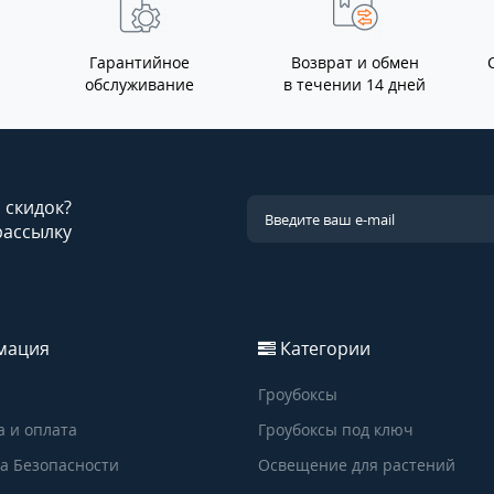
Гарантийное
Возврат и обмен
обслуживание
в течении 14 дней
и скидок?
рассылку
мация
Категории
Гроубоксы
а и оплата
Гроубоксы под ключ
а Безопасности
Освещение для растений