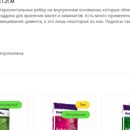
х12см
х горизонтальных ребер на внутреннем основании, которые обл
оддона для хранения масел и химикатов. Есть много применений
мешивания цемента, и это лишь некоторые из них. Подносы та
липропилена
опулярный
Топ
Популярный