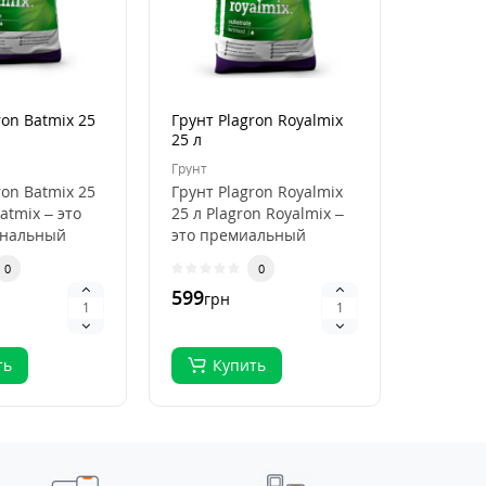
ron Batmix 25
Грунт Plagron Royalmix
Кокосов
25 л
Plagron
50 л
Грунт
Кокосови
ron Batmix 25
Грунт Plagron Royalmix
Кокосов
atmix – это
25 л Plagron Royalmix –
Plagron
ональный
это премиальный
50 л Pla
ля
субстрат для
Premium
0
0
кого
органического в..
высокок
599
796
грн
грн
.
ть
Купить
Ку