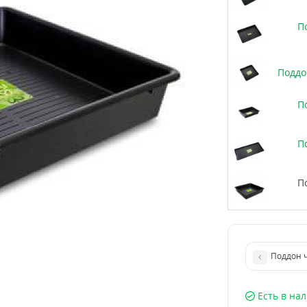
П
Поддо
П
П
П
Поддон 
Есть в на