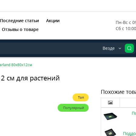
Последние статьи
Акции
Пн-Вс с 09
Сб с 10:0
Отзывы о товаре
Везде
rland 80х80х12см
2 см для растений
Похожие тов
Топ
Популярный
П
Поддо