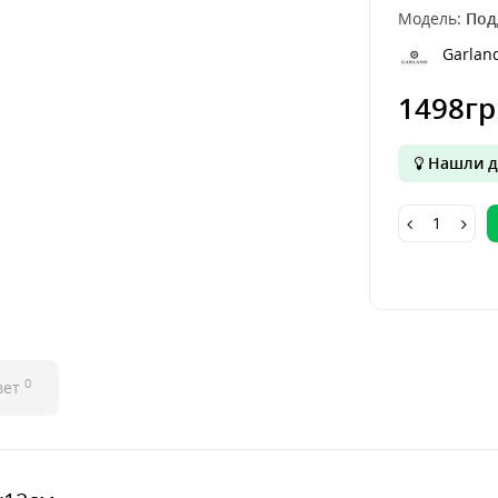
Модель:
Под
Garlan
1498гр
Нашли д
0
вет