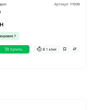
дон
Артикул:
11030
d
н
ешевле ?
Купить
В 1 клик