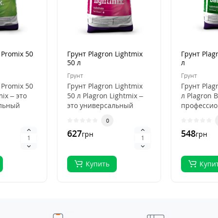
 Promix 50
Грунт Plagron Lightmix
Грунт Plag
50 л
л
Грунт
Грунт
 Promix 50
Грунт Plagron Lightmix
Грунт Plag
mix – это
50 л Plagron Lightmix –
л Plagron B
льный
это универсальный
професси
субстрат для рассады и
субстрат д
0
я
выращивания..
органичес
627
548
грн
грн
выращива.
Купить
Купи