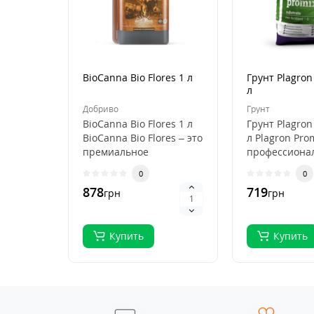
BioCanna Bio Flores 1 л
Грунт Plagron
л
Добриво
Грунт
BioCanna Bio Flores 1 л
Грунт Plagron
BioCanna Bio Flores – это
л Plagron Pro
премиальное
профессиона
органическое
субстрат для
0
0
удобрение для ст..
выращивани
878
719
грн
грн
растений, ..
Купить
Купить