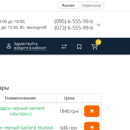
Russian
Українська
(095) 6-555-99-6
:00 до 18:00, 
(073) 6-555-99-6
0 до 15:30, Вс- выходной
0
Здравствуйте,
войдите в кабинет
ары
Наименование
Цена
оддон черный Garland
1840
грн
100х100х12
646
грн
н черный Garland 56х40х4