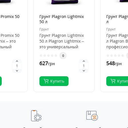
 Promix 50
Грунт Plagron Lightmix
Грунт Plag
50 л
л
Грунт
Грунт
 Promix 50
Грунт Plagron Lightmix
Грунт Plag
mix – это
50 л Plagron Lightmix –
л Plagron B
льный
это универсальный
професси
субстрат для рассады и
субстрат д
0
я
выращивания..
органичес
627
548
грн
грн
выращива.
Купить
Купи