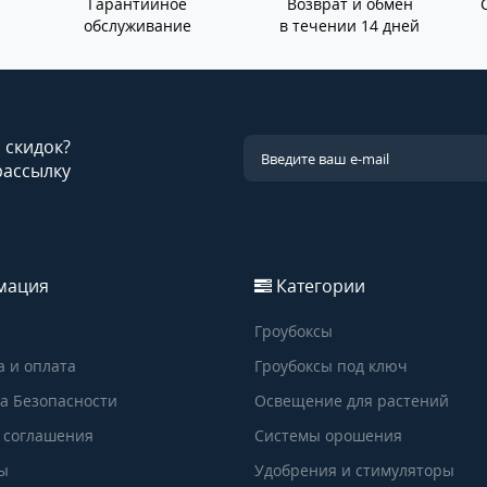
Гарантийное
Возврат и обмен
обслуживание
в течении 14 дней
и скидок?
рассылку
мация
Категории
Гроубоксы
а и оплата
Гроубоксы под ключ
а Безопасности
Освещение для растений
 соглашения
Системы орошения
ы
Удобрения и стимуляторы