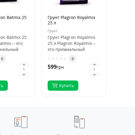
ron Batmix 25
Грунт Plagron Royalmix
Кокосов
25 л
Plagron
50 л
Грунт
Кокосови
ron Batmix 25
Грунт Plagron Royalmix
Кокосов
atmix – это
25 л Plagron Royalmix –
Plagron
ональный
это премиальный
50 л Pla
ля
субстрат для
Premium
0
0
кого
органического в..
высокок
599
796
грн
грн
.
ть
Купить
Ку