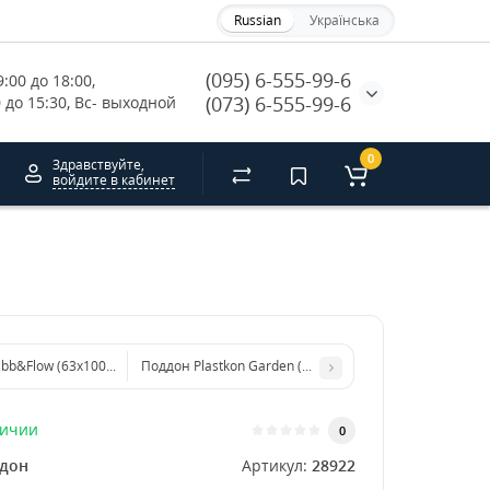
Russian
Українська
(095) 6-555-99-6
:00 до 18:00, 
(073) 6-555-99-6
0 до 15:30, Вс- выходной
0
Здравствуйте,
войдите в кабинет
bb&Flow (63x100см)
Поддон Plastkon Garden (80x17x4,5см)
личии
0
дон
Артикул:
28922