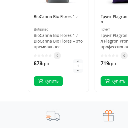
BioCanna Bio Flores 1 л
Грунт Plagron
л
Добриво
Грунт
BioCanna Bio Flores 1 л
Грунт Plagron
BioCanna Bio Flores – это
л Plagron Pro
премиальное
профессиона
органическое
субстрат для
0
0
удобрение для ст..
выращивани
878
719
грн
грн
растений, ..
Купить
Купить