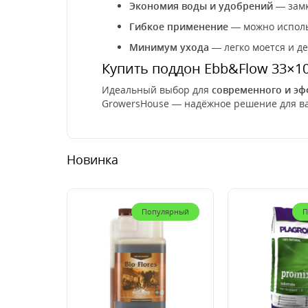
Экономия воды и удобрений
— замк
Гибкое применение
— можно исполь
Минимум ухода
— легко моется и д
Купить поддон Ebb&Flow 33×1
Идеальный выбор для
современного и эф
GrowersHouse — надёжное решение для в
Новинка
Популярный
П