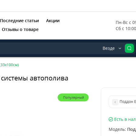
Последние статьи
Акции
Пн-Вс с 09
Сб с 10:0
Отзывы о товаре
Везде
(33x100см)
 системы автополива
Популярный
Поддон E
Есть в на
Модель:
Под