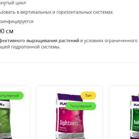
нутый цикл
зовать в вертикальных и горизонтальных системах
езинфицируется
00 см
фективного выращивания растений
в условиях ограниченного 
ашей гидропонной системы.
опулярный
Топ
Популярный