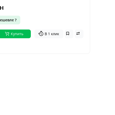
н
ешевле ?
Купить
В 1 клик