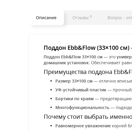
0
Описание
Отзывы
Вопрос - от
Поддон Ebb&Flow (33×100 см)
Поддон Ebb&Flow 33×100 см
— это
универ
домашних установок
. Обеспечивает равн
Преимущества поддона Ebb&F
Размер 33×100 см
— отлично вписыв
УФ-устойчивый пластик
— прочный,
Бортики по краям
— предотвращают
Многофункциональность
— подходит
Почему стоит выбрать именно
Равномерное увлажнение
корней бл