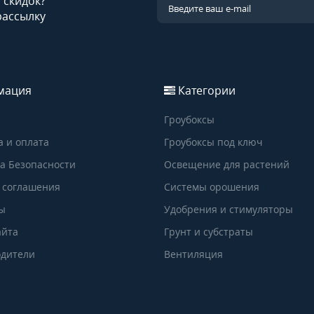
и скидок?
рассылку
мация
Категории
Гроубоксы
а и оплата
Гроубоксы под ключ
а Безопасности
Освещение для растений
 соглашения
Системы орошения
ы
Удобрения и стимуляторы
айта
Грунт и субстраты
дители
Вентиляция