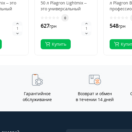
mix – это
50 л Plagron Lightmix –
л Plagron B
льный
это универсальный
професси
субстрат для рассады и
субстрат д
0
я
выращивания..
органичес
627
548
грн
грн
выращива.
Купить
Купи
Гарантийное
Возврат и обмен
обслуживание
в течении 14 дней