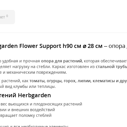
0
вет
rden Flower Support h90 см ⌀ 28 см
– опора 
о удобная и прочная
опора для растений
, которая обеспечива
ляет нагрузку на стебли. Каркас изготовлен из
стальной труб
не и механическим повреждениям.
 растений, как
томаты, огурцы, горох, лилии, клематисы и др
ный вид клумбы или теплицы.
тений Herbgarden
 вес вьющихся и плодоносящих растений
зии и внешних воздействий
вращает поломку стеблей
укция и все необходимые элементы