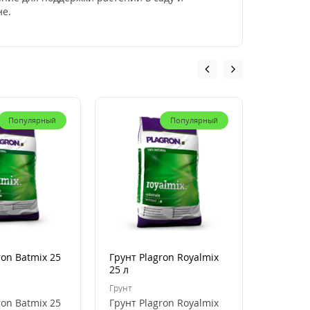
не.
Популярный
Популярный
ron Batmix 25
Грунт Plagron Royalmix
Кокосов
25 л
Plagron
50 л
Грунт
Кокосови
ron Batmix 25
Грунт Plagron Royalmix
Кокосов