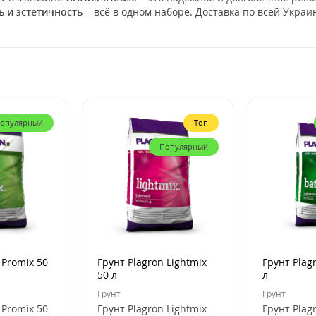
ь и эстетичность
– всё в одном наборе. Доставка по всей Украи
опулярный
Топ
Популярный
 Promix 50
Грунт Plagron Lightmix
Грунт Plag
50 л
л
Грунт
Грунт
 Promix 50
Грунт Plagron Lightmix
Грунт Plag