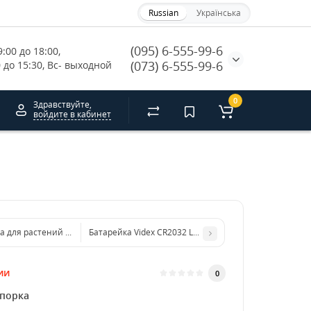
Russian
Українська
(095) 6-555-99-6
:00 до 18:00, 
(073) 6-555-99-6
0 до 15:30, Вс- выходной
0
Здравствуйте,
войдите в кабинет
а для растений Herbgarden Flower Support h75 cm ⌀ 28cm
Батарейка Videx CR2032 Lithium 3V
ии
0
порка