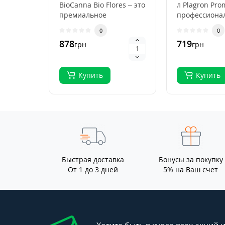
BioCanna Bio Flores – это
л Plagron Pro
премиальное
профессиона
органическое
субстрат для
0
0
удобрение для ст..
выращивани
878
719
грн
грн
растений, ..
Купить
Купить
Быстрая доставка
Бонусы за покупку
От 1 до 3 дней
5% на Ваш счет