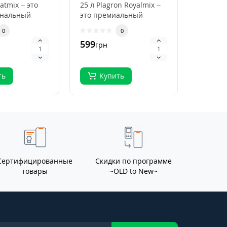
atmix – это
25 л Plagron Royalmix –
Plagron
ональный
это премиальный
50 л Pla
ля
субстрат для
Premium
0
0
кого
органического в..
высокок
599
796
грн
грн
.
ть
Купить
Ку
Сертифицированные
Скидки по программе
товары
~OLD to New~