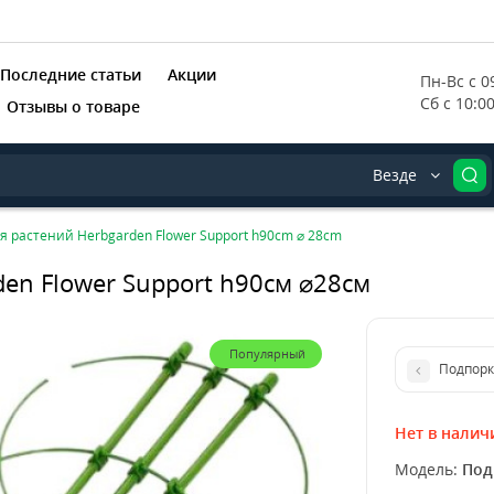
Последние статьи
Акции
Пн-Вс с 09
Сб с 10:0
Отзывы о товаре
Везде
я растений Herbgarden Flower Support h90cm ⌀ 28cm
en Flower Support h90см ⌀28см
Популярный
Подпорк
Нет в налич
Модель:
Под