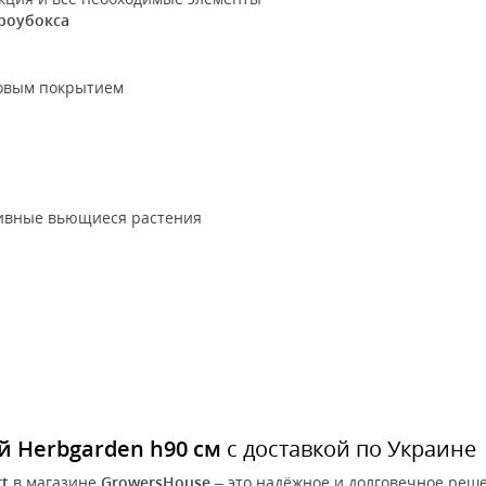
гроубокса
иковым покрытием
тивные вьющиеся растения
й Herbgarden h90 см
с доставкой по Украине
rt
в магазине
GrowersHouse
– это надёжное и долговечное реше