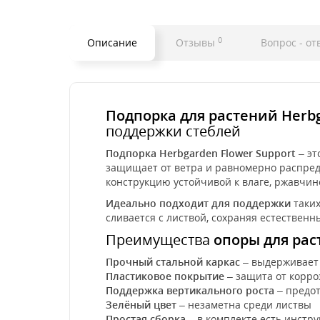
0
Описание
Отзывы
Вопрос - от
Подпорка для растений Herbga
поддержки стеблей
Подпорка Herbgarden Flower Support
– эт
защищает от ветра и равномерно распреде
конструкцию устойчивой к влаге, ржавчи
Идеально подходит для поддержки
таких
сливается с листвой, сохраняя естествен
Преимущества
опоры для рас
Прочный стальной каркас
– выдерживает
Пластиковое покрытие
– защита от корро
Поддержка вертикального роста
– предот
Зелёный цвет
– незаметна среди листвы
Простая сборка
– в комплекте есть инстр