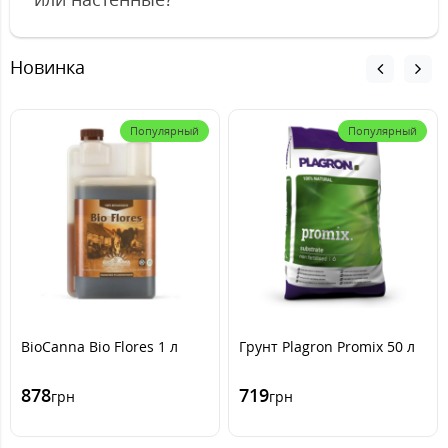
Новинка
Популярный
Популярный
BioCanna Bio Flores 1 л
Грунт Plagron Promix 50 л
878
719
грн
грн