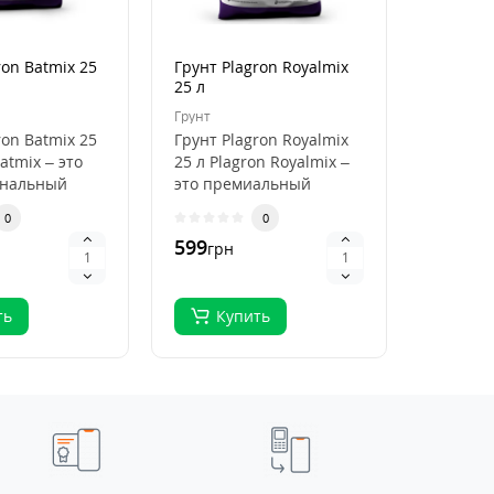
ron Batmix 25
Грунт Plagron Royalmix
Кокосов
25 л
Plagron
50 л
Грунт
Кокосови
ron Batmix 25
Грунт Plagron Royalmix
Кокосов
atmix – это
25 л Plagron Royalmix –
Plagron
ональный
это премиальный
50 л Pla
ля
субстрат для
Premium
0
0
кого
органического в..
высокок
599
796
грн
грн
.
ть
Купить
Ку