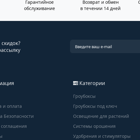
Гарантийное
Возврат и обмен
обслуживание
в течении 14 дней
и скидок?
рассылку
мация
Категории
Гроубоксы
а и оплата
Гроубоксы под ключ
а Безопасности
Освещение для растений
 соглашения
Системы орошения
ы
Удобрения и стимуляторы