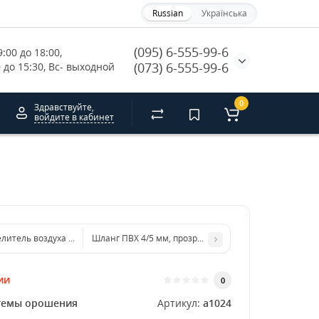
Russian
Українська
(095) 6-555-99-6
:00 до 18:00, 
(073) 6-555-99-6
0 до 15:30, Вс- выходной
0
Здравствуйте,
войдите в кабинет
литель воздуха на 6 выходов 8/4 мм
Шланг ПВХ 4/5 мм, прозрачный (от 1м)
ии
0
темы орошения
Артикул:
a1024