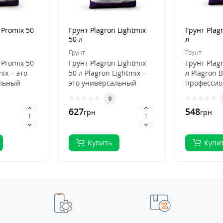
 Promix 50
Грунт Plagron Lightmix
Грунт Plag
50 л
л
Грунт
Грунт
 Promix 50
Грунт Plagron Lightmix
Грунт Plag
mix – это
50 л Plagron Lightmix –
л Plagron B
льный
это универсальный
професси
субстрат для рассады и
субстрат д
0
я
выращивания..
органичес
627
548
грн
грн
выращива.
Купить
Купи