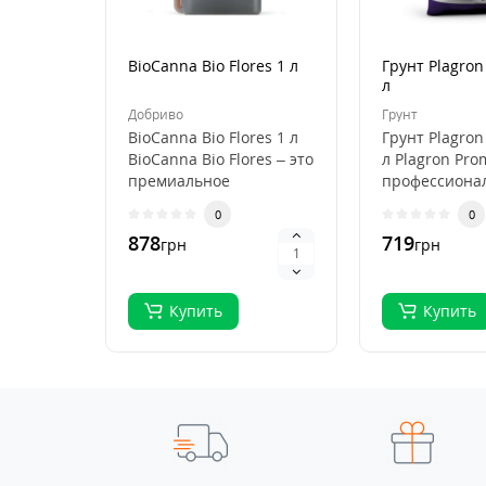
BioCanna Bio Flores 1 л
Грунт Plagron
л
Добриво
Грунт
BioCanna Bio Flores 1 л
Грунт Plagron
BioCanna Bio Flores – это
л Plagron Pro
премиальное
профессиона
органическое
субстрат для
0
0
удобрение для ст..
выращивани
878
719
грн
грн
растений, ..
Купить
Купить