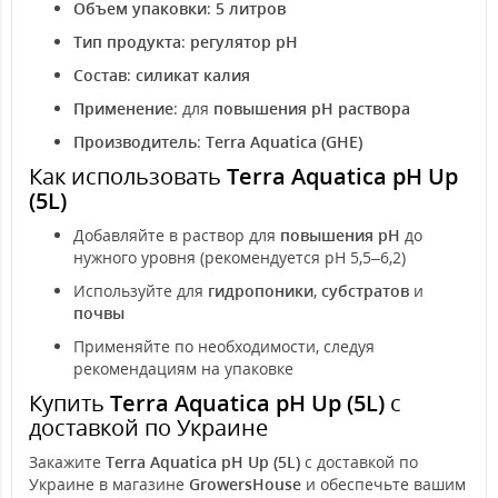
Объем упаковки
:
5 литров
Тип продукта
:
регулятор pH
Состав
:
силикат калия
Применение
: для
повышения pH раствора
Производитель
:
Terra Aquatica (GHE)
Как использовать
Terra Aquatica pH Up
(5L)
Добавляйте в раствор для
повышения pH
до
нужного уровня (рекомендуется pH 5,5–6,2)
Используйте для
гидропоники
,
субстратов
и
почвы
Применяйте по необходимости, следуя
рекомендациям на упаковке
Купить
Terra Aquatica pH Up (5L)
с
доставкой по Украине
Закажите
Terra Aquatica pH Up (5L)
с доставкой по
Украине в магазине
GrowersHouse
и обеспечьте вашим