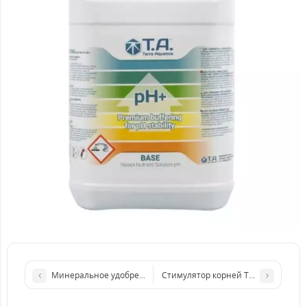
Минеральное удобрение Пекасид (PeKacid) cобст. фасовка (50
Стимулятор корней Terra Aquatica P