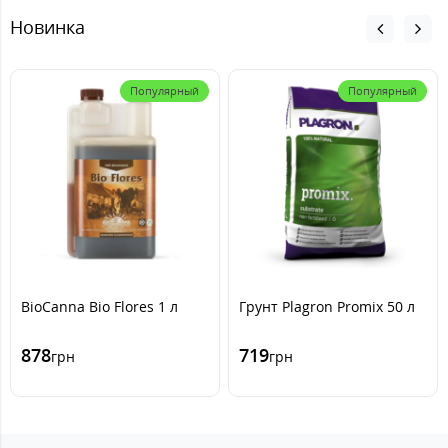
Новинка
Популярный
Популярный
BioCanna Bio Flores 1 л
Грунт Plagron Promix 50 л
878
719
грн
грн