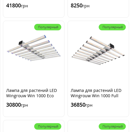
Spectrum
Spectrum Samsung Lm
41800
8250
грн
грн
301H
Популярный
Популярный
Лампа для растений LED
Лампа для растений LED
Wingrouw Win 1000 Eco
Wingrouw Win 1000 Full
Full spectrum with UV&IR
spectrum with UV&IR
30800
36850
грн
грн
Dimming
Dimming
Популярный
Популярный