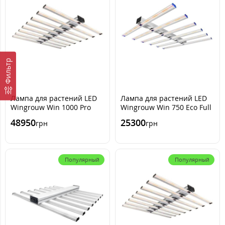
Фильтр
Лампа для растений LED
Лампа для растений LED
Wingrouw Win 1000 Pro
Wingrouw Win 750 Eco Full
Full spectrum with UV&IR
spectrum with UV&IR
48950
25300
грн
грн
Dimming
Dimming
Популярный
Популярный