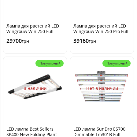
Лампа для растений LED
Лампа для растений LED
Wingrouw Win 750 Full
Wingrouw Win 750 Pro Full
spectrum with UV&IR
spectrum with UV&IR
29700
39160
грн
грн
Dimming
Dimming
Популярный
Популярный
В наличии
Нет в наличии
LED лампа Best Sellers
LED лампа SunDro ES700
SP400 New Folding Plant
Dimmable Lm301B Full