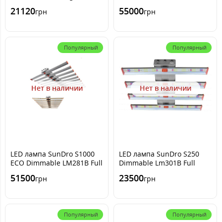
Growth 400W Full Spectrum
Spectrum
21120
55000
грн
грн
LED Samsung Lm281b
Популярный
Популярный
Нет в наличии
Нет в наличии
LED лампа SunDro S1000
LED лампа SunDro S250
ECO Dimmable LM281B Full
Dimmable Lm301B Full
Spectrum
Spectrum
51500
23500
грн
грн
Популярный
Популярный