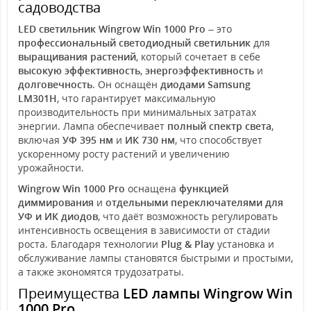
садоводства
LED светильник Wingrow Win 1000 Pro
– это
профессиональный светодиодный светильник
для
выращивания растений
, который сочетает в себе
высокую эффективность
,
энергоэффективность
и
долговечность
. Он оснащён
диодами Samsung
LM301H
, что гарантирует максимальную
производительность при минимальных затратах
энергии. Лампа обеспечивает
полный спектр света
,
включая
УФ 395 нм
и
ИК 730 нм
, что способствует
ускоренному росту растений и увеличению
урожайности.
Wingrow Win 1000 Pro
оснащена
функцией
диммирования
и
отдельными переключателями для
УФ и ИК диодов
, что даёт возможность регулировать
интенсивность освещения в зависимости от стадии
роста. Благодаря технологии
Plug & Play
установка и
обслуживание лампы становятся быстрыми и простыми,
а также экономятся трудозатраты.
Преимущества
LED лампы Wingrow Win
1000 Pro