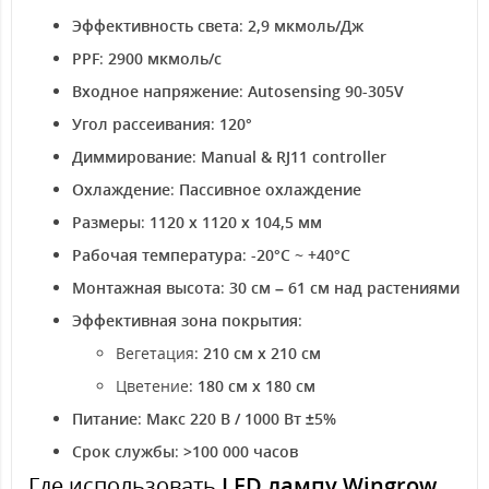
Эффективность света
:
2,9 мкмоль/Дж
PPF
:
2900 мкмоль/с
Входное напряжение
:
Autosensing 90-305V
Угол рассеивания
:
120°
Диммирование
:
Manual & RJ11 controller
Охлаждение
:
Пассивное охлаждение
Размеры
:
1120 x 1120 x 104,5 мм
Рабочая температура
:
-20°C ~ +40°C
Монтажная высота
:
30 см – 61 см над растениями
Эффективная зона покрытия
:
Вегетация:
210 см x 210 см
Цветение:
180 см x 180 см
Питание
:
Макс 220 В / 1000 Вт ±5%
Срок службы
:
>100 000 часов
Где использовать
LED лампу Wingrow