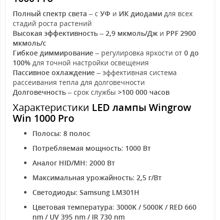
Полный спектр света
– с
УФ
и
ИК диодами
для всех
стадий роста растений
Высокая эффективность
–
2,9 мкмоль/Дж
и
PPF 2900
мкмоль/с
Гибкое диммирование
– регулировка яркости от
0 до
100%
для точной настройки освещения
Пассивное охлаждение
– эффективная система
рассеивания тепла для долговечности
Долговечность
– срок службы
>100 000 часов
Характеристики
LED лампы Wingrow
Win 1000 Pro
Полосы
:
8 полос
Потребляемая мощность
:
1000 Вт
Аналог HID/MH
:
2000 Вт
Максимальная урожайность
:
2,5 г/Вт
Светодиоды
:
Samsung LM301H
Цветовая температура
:
3000K / 5000K / RED 660
nm / UV 395 nm / IR 730 nm